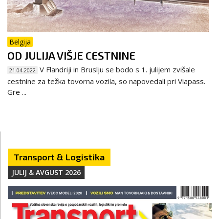
Belgija
OD JULIJA VIŠJE CESTNINE
V Flandriji in Bruslju se bodo s 1. julijem zvišale
21.04.2022
cestnine za težka tovorna vozila, so napovedali pri Viapass.
Gre ...
Transport & Logistika
JULIJ & AVGUST 2026