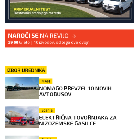
NAROČI SE
NA REVIJO
39,00
€/leto
| 10 izvodov, od tega dve dvojni.
IZBOR UREDNIKA
MAN
NOMAGO PREVZEL 10 NOVIH
AVTOBUSOV
Scania
ELEKTRIČNA TOVORNJAKA ZA
NIZOZEMSKE GASILCE