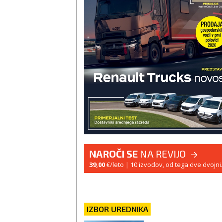
NAROČI SE
NA REVIJO
39,00
€/leto
| 10 izvodov, od tega dve dvojni
IZBOR UREDNIKA