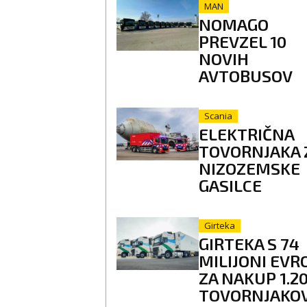
MAN
NOMAGO
PREVZEL 10
NOVIH
AVTOBUSOV
Scania
ELEKTRIČNA
TOVORNJAKA 
NIZOZEMSKE
GASILCE
Girteka
GIRTEKA S 74
MILIJONI EVR
ZA NAKUP 1.2
TOVORNJAKO