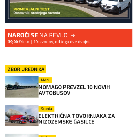
NAROČI SE
NA REVIJO
39,00
€/leto
| 10 izvodov, od tega dve dvojni.
IZBOR UREDNIKA
MAN
NOMAGO PREVZEL 10 NOVIH
AVTOBUSOV
Scania
ELEKTRIČNA TOVORNJAKA ZA
NIZOZEMSKE GASILCE