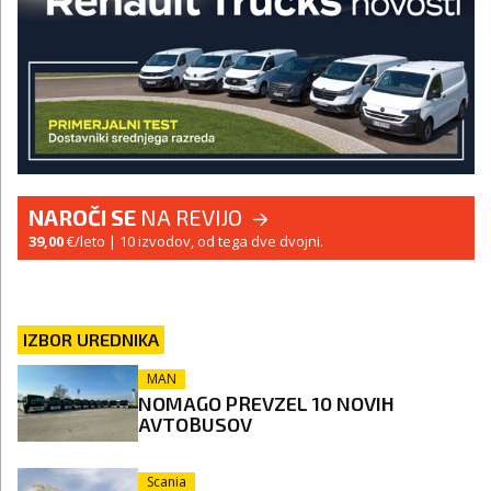
NAROČI SE
NA REVIJO
39,00
€/leto
| 10 izvodov, od tega dve dvojni.
IZBOR UREDNIKA
MAN
NOMAGO PREVZEL 10 NOVIH
AVTOBUSOV
Scania