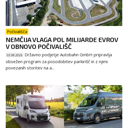
Počivališča
NEMČIJA VLAGA POL MILIJARDE EVROV
V OBNOVO POČIVALIŠČ
Državno podjetje Autobahn GmbH pripravlja
03.08.2026
obsežen program za posodobitev parkirišč in z njimi
povezanih storitev na a...