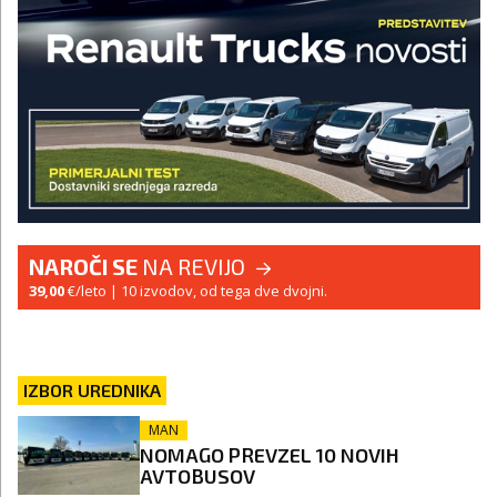
NAROČI SE
NA REVIJO
39,00
€/leto
| 10 izvodov, od tega dve dvojni.
IZBOR UREDNIKA
MAN
NOMAGO PREVZEL 10 NOVIH
AVTOBUSOV