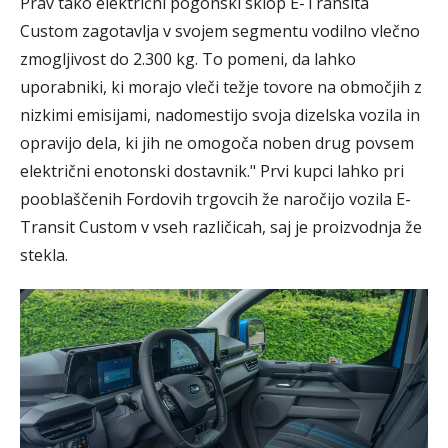
Prav tako električni pogonski sklop E-Transita
Custom zagotavlja v svojem segmentu vodilno vlečno
zmogljivost do 2.300 kg. To pomeni, da lahko
uporabniki, ki morajo vleči težje tovore na območjih z
nizkimi emisijami, nadomestijo svoja dizelska vozila in
opravijo dela, ki jih ne omogoča noben drug povsem
električni enotonski dostavnik." Prvi kupci lahko pri
pooblaščenih Fordovih trgovcih že naročijo vozila E-
Transit Custom v vseh različicah, saj je proizvodnja že
stekla.