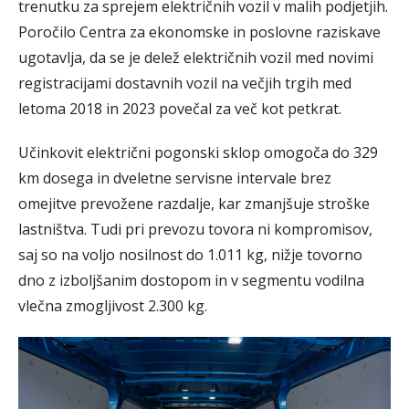
trenutku za sprejem električnih vozil v malih podjetjih.
Poročilo Centra za ekonomske in poslovne raziskave
ugotavlja, da se je delež električnih vozil med novimi
registracijami dostavnih vozil na večjih trgih med
letoma 2018 in 2023 povečal za več kot petkrat.
Učinkovit električni pogonski sklop omogoča do 329
km dosega in dveletne servisne intervale brez
omejitve prevožene razdalje, kar zmanjšuje stroške
lastništva. Tudi pri prevozu tovora ni kompromisov,
saj so na voljo nosilnost do 1.011 kg, nižje tovorno
dno z izboljšanim dostopom in v segmentu vodilna
vlečna zmogljivost 2.300 kg.