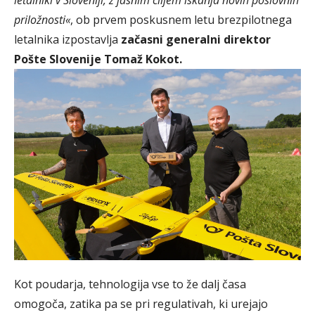
letalniki v Sloveniji, z jasnim ciljem iskanja novih poslovnih
priložnosti«
, ob prvem poskusnem letu brezpilotnega
letalnika izpostavlja
začasni generalni direktor
Pošte Slovenije Tomaž Kokot.
Kot poudarja, tehnologija vse to že dalj časa
omogoča, zatika pa se pri regulativah, ki urejajo