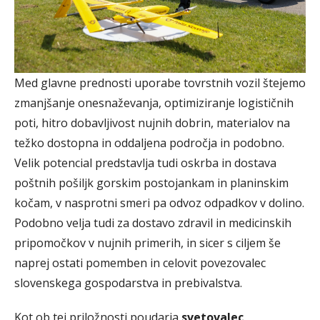
Med glavne prednosti uporabe tovrstnih vozil štejemo
zmanjšanje onesnaževanja, optimiziranje logističnih
poti, hitro dobavljivost nujnih dobrin, materialov na
težko dostopna in oddaljena področja in podobno.
Velik potencial predstavlja tudi oskrba in dostava
poštnih pošiljk gorskim postojankam in planinskim
kočam, v nasprotni smeri pa odvoz odpadkov v dolino.
Podobno velja tudi za dostavo zdravil in medicinskih
pripomočkov v nujnih primerih, in sicer s ciljem še
naprej ostati pomemben in celovit povezovalec
slovenskega gospodarstva in prebivalstva.
Kot ob tej priložnosti poudarja
svetovalec