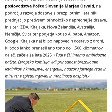
poslovodstva Pošte Slovenije Marjan Osvald
, na
področju razvoja dostave z brezpilotnimi letalniki
prednjačijo predvsem tehnološko naprednejše države,
in sicer ZDA, Kitajska, Nova Zelandija, Avstralija,
Nemčija, Švica ter podjetja kot so Alibaba, Amazon,
Google. Kitajska naj bi po napovedih dostavo z droni,
ki bodo lahko prenesli eno tono do 1.500 kilometrov
daleč, začela že leta 2025. »
Tudi v EU imamo ambiciozne
načrte, Evropska komisija vidi prihodnost brezpilotnih
letalnikov v kmetijstvu, energetiki, nadzoru javnega reda in
miru ter v spletni trgovini in mobilnosti nasploh.«