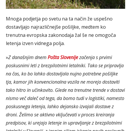
Mnoga podjetja po svetu na ta način že uspešno
dostavljajo najrazličnejše pošiljke, medtem ko
trenutna evropska zakonodaja žal še ne omogoča
letenja izven vidnega polja.
»
Z današnjim dnem
Pošta Slovenije
začenja s prvimi
poskusnimi leti z brezpilotnimi letalniki. Tako se pripravlja
na čas, ko bo lahko dostavljala nujno potrebne pošiljke
tja, kamor jih konvencionalna vozila ne morejo dostaviti
tako hitro in učinkovito. Glede na trenutne trende v dostavi
nismo več daleč od tega, da bomo tudi v logistiki, namesto
poskusnega letenja, lahko dejansko izvajali dostave z
droni. Želimo se aktivno vključevati v proces kreiranja
predpisov, ki urejajo letenje in upravljanje z brezpilotnimi