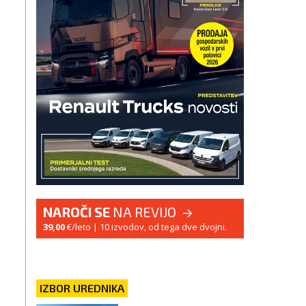
NAROČI SE
NA REVIJO
39,00
€/leto
| 10 izvodov, od tega dve dvojni.
IZBOR UREDNIKA