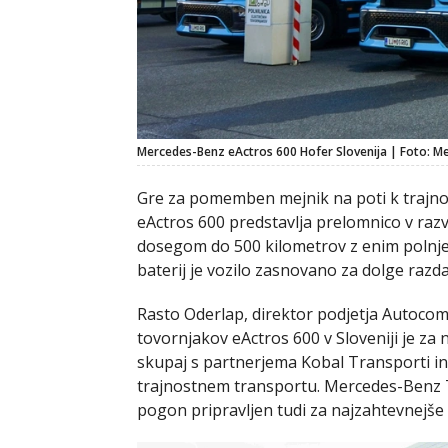
Mercedes-Benz eActros 600 Hofer Slovenija | Foto: M
Gre za pomemben mejnik na poti k trajnos
eActros 600 predstavlja prelomnico v razv
dosegom do 500 kilometrov z enim polnjen
baterij je vozilo zasnovano za dolge razdal
Rasto Oderlap, direktor podjetja Autocom
tovornjakov eActros 600 v Sloveniji je z
skupaj s partnerjema Kobal Transporti i
trajnostnem transportu. Mercedes-Benz T
pogon pripravljen tudi za najzahtevnejše n