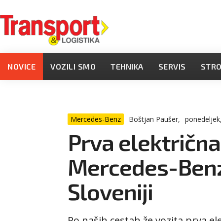
NOVICE
VOZILI SMO
TEHNIKA
SERVIS
STR
Mercedes-Benz
Boštjan Paušer,
ponedeljek
Prva električn
Mercedes-Benz
Sloveniji
Po naših cestah že vozita prva e