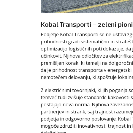
Kobal Transporti – zeleni pio
Podjetje Kobal Transporti se ne ustavi zgo
prihodnosti gradi sistematično in strateš
optimizacijo logističnih poti dokazuje, d
učinkovit. Njihova odločitev za elektrifik
premišljen korak, ki temelji na dolgoročn
da je prihodnost transporta v energetski 
nemotečem delovanju, ki spoštuje lokaln
Z električnimi tovornjaki, ki jih poganja 
temveč tudi zvišuje standarde kakovosti st
postajajo nova norma. Njihova zavezanost
partnerjev in strank, saj trajnost razumejo
podjetja in odgovorno poslovanje. Kobal T
mogoče združiti inovativnost, trajnost in l