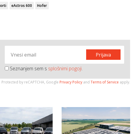
orti
eActros 600
Hofer
Prijava
Seznanjem sem s
splošnimi pogoji
.
Protected by reCAPTCHA, Google
Privacy Policy
and
Terms of Service
apply.