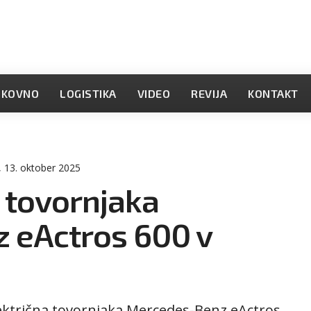
OKOVNO
LOGISTIKA
VIDEO
REVIJA
KONTAKT
, 13. oktober 2025
a tovornjaka
 eActros 600 v
lektrična tovornjaka Mercedes-Benz eActros