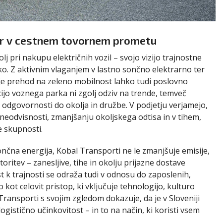
nir v cestnem tovornem prometu
lj pri nakupu električnih vozil – svojo vizijo trajnostne
ko. Z aktivnim vlaganjem v lastno sončno elektrarno ter
a je prehod na zeleno mobilnost lahko tudi poslovno
acijo voznega parka ni zgolj odziv na trende, temveč
i odgovornosti do okolja in družbe. V podjetju verjamejo,
neodvisnosti, zmanjšanju okoljskega odtisa in v tihem,
e skupnosti.
sončna energija, Kobal Transporti ne le zmanjšuje emisije,
oritev – zanesljive, tihe in okolju prijazne dostave
 k trajnosti se odraža tudi v odnosu do zaposlenih,
 kot celovit pristop, ki vključuje tehnologijo, kulturo
ransporti s svojim zgledom dokazuje, da je v Sloveniji
ogistično učinkovitost – in to na način, ki koristi vsem