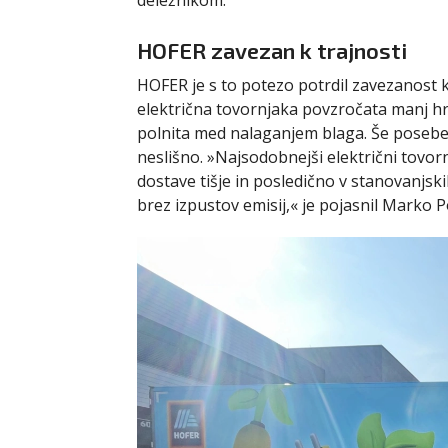
deležnikom.
HOFER zavezan k trajnosti
HOFER je s to potezo potrdil zavezanost k 
električna tovornjaka povzročata manj hru
polnita med nalaganjem blaga. Še posebej 
neslišno. »Najsodobnejši električni tovorni 
dostave tišje in posledično v stanovanjsk
brez izpustov emisij,« je pojasnil Marko P