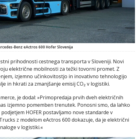
ercedes-Benz eActros 600 Hofer Slovenija
tni prihodnosti cestnega transporta v Sloveniji. Novi
oju električne mobilnosti za težki tovorni promet. Z
jem, izjemno učinkovitostjo in inovativno tehnologijo
je in hkrati za zmanjšanje emisij CO₂ v logistiki.
merce, je dodal: »Primopredaja prvih dveh električnih
a nas izjemno pomemben trenutek. Ponosni smo, da lahko
n podjetjem HOFER postavljamo nove standarde v
rucks z modelom eActros 600 dokazuje, da je električni
aloge v logistiki.«