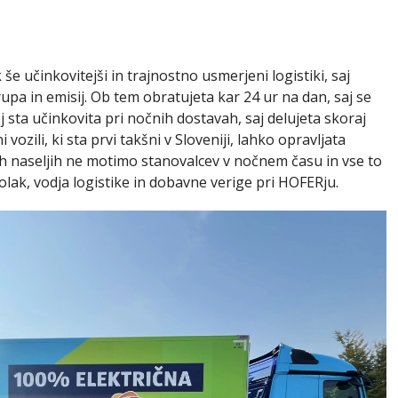
še učinkovitejši in trajnostno usmerjeni logistiki, saj
pa in emisij. Ob tem obratujeta kar 24 ur na dan, saj se
sta učinkovita pri nočnih dostavah, saj delujeta skoraj
vozili, ki sta prvi takšni v Sloveniji, lahko opravljata
ih naseljih ne motimo stanovalcev v nočnem času in vse to
olak, vodja logistike in dobavne verige pri HOFERju.