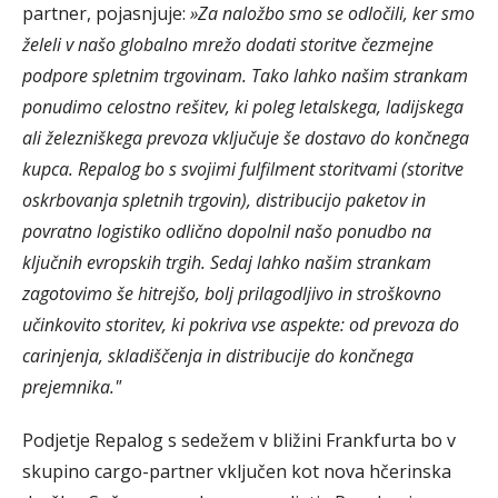
partner, pojasnjuje:
»Za naložbo smo se odločili, ker smo
želeli v našo globalno mrežo dodati storitve čezmejne
podpore spletnim trgovinam. Tako lahko našim strankam
ponudimo celostno rešitev, ki poleg letalskega, ladijskega
ali železniškega prevoza vključuje še dostavo do končnega
kupca. Repalog bo s svojimi fulfilment storitvami (storitve
oskrbovanja spletnih trgovin), distribucijo paketov in
povratno logistiko odlično dopolnil našo ponudbo na
ključnih evropskih trgih. Sedaj lahko našim strankam
zagotovimo še hitrejšo, bolj prilagodljivo in stroškovno
učinkovito storitev, ki pokriva vse aspekte: od prevoza do
carinjenja, skladiščenja in distribucije do končnega
prejemnika."
Podjetje Repalog s sedežem v bližini Frankfurta bo v
skupino cargo-partner vključen kot nova hčerinska