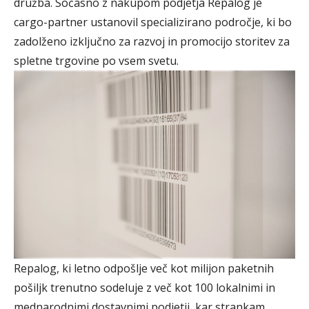
družba. Sočasno z nakupom podjetja Repalog je
cargo-partner ustanovil specializirano področje, ki bo
zadolženo izključno za razvoj in promocijo storitev za
spletne trgovine po vsem svetu.
Repalog, ki letno odpošlje več kot milijon paketnih
pošiljk trenutno sodeluje z več kot 100 lokalnimi in
mednarodnimi dostavnimi podjetji, kar strankam