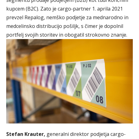
segmentu prodaje podjetjem (B2B) kot tudi končnim
kupcem (B2C). Zato je cargo-partner 1. aprila 2021
prevzel Repalog, nemško podjetje za mednarodno in
medcelinsko distribucijo pošiljk, s čimer je dopolnil
portfelj svojih storitev in obogatil strokovno znanje.
Stefan Krauter,
generalni direktor podjetja cargo-