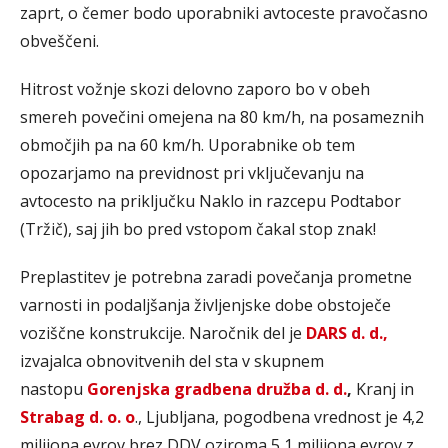
zaprt, o čemer bodo uporabniki avtoceste pravočasno
obveščeni.
Hitrost vožnje skozi delovno zaporo bo v obeh
smereh povečini omejena na 80 km/h, na posameznih
območjih pa na 60 km/h. Uporabnike ob tem
opozarjamo na previdnost pri vključevanju na
avtocesto na priključku Naklo in razcepu Podtabor
(Tržič), saj jih bo pred vstopom čakal stop znak!
Preplastitev je potrebna zaradi povečanja prometne
varnosti in podaljšanja življenjske dobe obstoječe
voziščne konstrukcije. Naročnik del je
DARS d. d.,
izvajalca obnovitvenih del sta v skupnem
nastopu
Gorenjska gradbena družba d. d.
,
Kranj in
Strabag d. o. o
., Ljubljana, pogodbena vrednost je 4,2
milijona evrov brez DDV oziroma 5,1 milijona evrov z