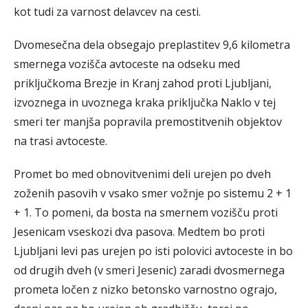
kot tudi za varnost delavcev na cesti.
Dvomesečna dela obsegajo preplastitev 9,6 kilometra
smernega vozišča avtoceste na odseku med
priključkoma Brezje in Kranj zahod proti Ljubljani,
izvoznega in uvoznega kraka priključka Naklo v tej
smeri ter manjša popravila premostitvenih objektov
na trasi avtoceste.
Promet bo med obnovitvenimi deli urejen po dveh
zoženih pasovih v vsako smer vožnje po sistemu 2 + 1
+ 1. To pomeni, da bosta na smernem vozišču proti
Jesenicam vseskozi dva pasova. Medtem bo proti
Ljubljani levi pas urejen po isti polovici avtoceste in bo
od drugih dveh (v smeri Jesenic) zaradi dvosmernega
prometa ločen z nizko betonsko varnostno ograjo,