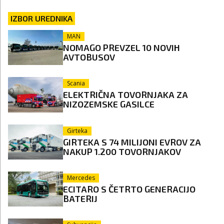
IZBOR UREDNIKA
MAN
NOMAGO PREVZEL 10 NOVIH
AVTOBUSOV
Scania
ELEKTRIČNA TOVORNJAKA ZA
NIZOZEMSKE GASILCE
Girteka
GIRTEKA S 74 MILIJONI EVROV ZA
NAKUP 1.200 TOVORNJAKOV
Mercedes
ECITARO S ČETRTO GENERACIJO
BATERIJ