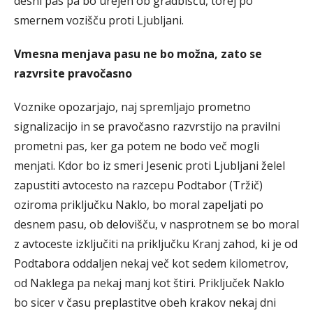
desni pas pa bo urejen ob gradbišču, torej po
smernem vozišču proti Ljubljani.
Vmesna menjava pasu ne bo možna, zato se
razvrsite pravočasno
Voznike opozarjajo, naj spremljajo prometno
signalizacijo in se pravočasno razvrstijo na pravilni
prometni pas, ker ga potem ne bodo več mogli
menjati. Kdor bo iz smeri Jesenic proti Ljubljani želel
zapustiti avtocesto na razcepu Podtabor (Tržič)
oziroma priključku Naklo, bo moral zapeljati po
desnem pasu, ob delovišču, v nasprotnem se bo moral
z avtoceste izključiti na priključku Kranj zahod, ki je od
Podtabora oddaljen nekaj več kot sedem kilometrov,
od Naklega pa nekaj manj kot štiri. Priključek Naklo
bo sicer v času preplastitve obeh krakov nekaj dni