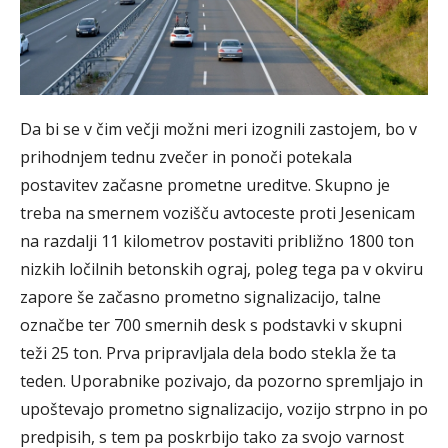
Da bi se v čim večji možni meri izognili zastojem, bo v
prihodnjem tednu zvečer in ponoči potekala
postavitev začasne prometne ureditve. Skupno je
treba na smernem vozišču avtoceste proti Jesenicam
na razdalji 11 kilometrov postaviti približno 1800 ton
nizkih ločilnih betonskih ograj, poleg tega pa v okviru
zapore še začasno prometno signalizacijo, talne
označbe ter 700 smernih desk s podstavki v skupni
teži 25 ton. Prva pripravljala dela bodo stekla že ta
teden. Uporabnike pozivajo, da pozorno spremljajo in
upoštevajo prometno signalizacijo, vozijo strpno in po
predpisih, s tem pa poskrbijo tako za svojo varnost