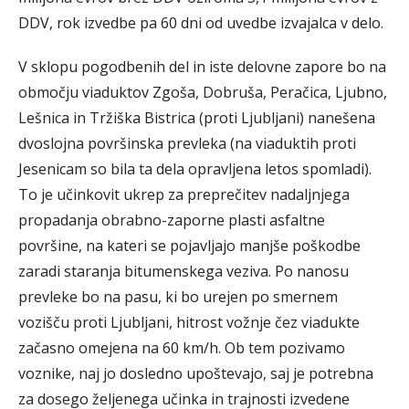
DDV, rok izvedbe pa 60 dni od uvedbe izvajalca v delo.
V sklopu pogodbenih del in iste delovne zapore bo na
območju viaduktov Zgoša, Dobruša, Peračica, Ljubno,
Lešnica in Tržiška Bistrica (proti Ljubljani) nanešena
dvoslojna površinska prevleka (na viaduktih proti
Jesenicam so bila ta dela opravljena letos spomladi).
To je učinkovit ukrep za preprečitev nadaljnjega
propadanja obrabno-zaporne plasti asfaltne
površine, na kateri se pojavljajo manjše poškodbe
zaradi staranja bitumenskega veziva. Po nanosu
prevleke bo na pasu, ki bo urejen po smernem
vozišču proti Ljubljani, hitrost vožnje čez viadukte
začasno omejena na 60 km/h. Ob tem pozivamo
voznike, naj jo dosledno upoštevajo, saj je potrebna
za dosego željenega učinka in trajnosti izvedene