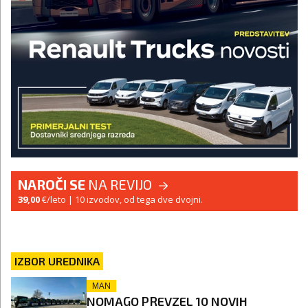
NAROČI SE
NA REVIJO
39,00
€/leto
| 10 izvodov, od tega dve dvojni.
IZBOR UREDNIKA
MAN
NOMAGO PREVZEL 10 NOVIH