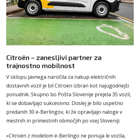
Citroën – zanesljivi partner za
trajnostno mobilnost
V sklopu javnega naročila za nakup električnih
dostavnih vozil je bil Citroën izbran kot najugodnejši
ponudnik. Skupno bo Pošta Slovenije prejela 35 vozil,
ki se dobavljajo sukcesivno. Doslej je bilo uspešno
predanih 30 e-Berlingov, ki že opravljajo naloge v
mestnih in primestnih območjih po vsej Sloveniji.
»Citroën z modelom ë-Berlingo ne ponuja le vozila,