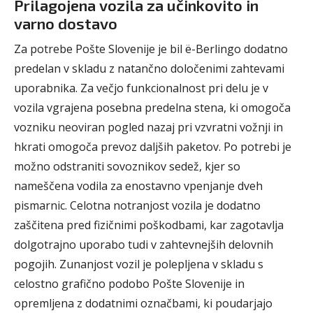
Prilagojena vozila za učinkovito in
varno dostavo
Za potrebe Pošte Slovenije je bil ë-Berlingo dodatno
predelan v skladu z natančno določenimi zahtevami
uporabnika. Za večjo funkcionalnost pri delu je v
vozila vgrajena posebna predelna stena, ki omogoča
vozniku neoviran pogled nazaj pri vzvratni vožnji in
hkrati omogoča prevoz daljših paketov. Po potrebi je
možno odstraniti sovoznikov sedež, kjer so
nameščena vodila za enostavno vpenjanje dveh
pismarnic. Celotna notranjost vozila je dodatno
zaščitena pred fizičnimi poškodbami, kar zagotavlja
dolgotrajno uporabo tudi v zahtevnejših delovnih
pogojih. Zunanjost vozil je polepljena v skladu s
celostno grafično podobo Pošte Slovenije in
opremljena z dodatnimi označbami, ki poudarjajo