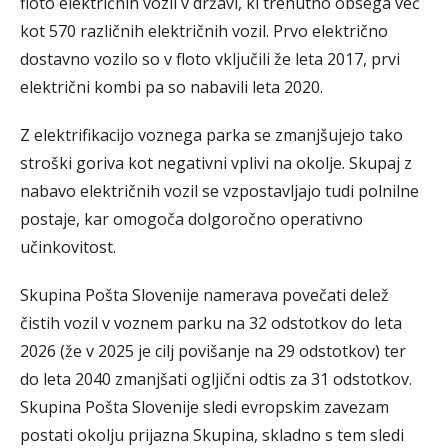
floto električnih vozil v državi, ki trenutno obsega več
kot 570 različnih električnih vozil. Prvo električno
dostavno vozilo so v floto vključili že leta 2017, prvi
električni kombi pa so nabavili leta 2020.
Z elektrifikacijo voznega parka se zmanjšujejo tako
stroški goriva kot negativni vplivi na okolje. Skupaj z
nabavo električnih vozil se vzpostavljajo tudi polnilne
postaje, kar omogoča dolgoročno operativno
učinkovitost.
Skupina Pošta Slovenije namerava povečati delež
čistih vozil v voznem parku na 32 odstotkov do leta
2026 (že v 2025 je cilj povišanje na 29 odstotkov) ter
do leta 2040 zmanjšati ogljični odtis za 31 odstotkov.
Skupina Pošta Slovenije sledi evropskim zavezam
postati okolju prijazna Skupina, skladno s tem sledi