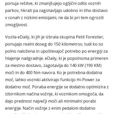
ponuja rešitve, ki zmanjšujejo ogljični odtis voznih
parkov, hkrati pa zagotavljajo udobno in tiho dostavo
v conah z nizkimi emisijami, ne da bi pri tem ogrozili
zmogljivost.
Vozila eDaily, ki jih je izbrala skupina Petit Forestier,
ponujajo realni doseg do 150 kilometrov, tudi ko so
polno naložena in upoštevajoč potrebo po energiji za
hlajenje nadgradnje. eDaily, ki je popolnoma primeren
za mestno dostavo, zagotavlja do 140 kW (190 KM)
moči in do 400 Nm navora. Ko je potrebna dodatna
moč, lahko vozniki aktivirajo funkcijo Hi-Power za
dodatno moč. Poraba energije se dodatno optimizira z
izbirnikom načina vožnje, ki voznikom omogoča, da
dajo prednost največji moči ali minimalni porabi
energije. Način vožnje z enim pedalom dodatno