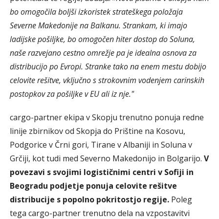
bo omogočila boljši izkoristek strateškega položaja
Severne Makedonije na Balkanu. Strankam, ki imajo
ladijske pošiljke, bo omogočen hiter dostop do Soluna,
naše razvejano cestno omrežje pa je idealna osnova za
distribucijo po Evropi. Stranke tako na enem mestu dobijo
celovite rešitve, vključno s strokovnim vodenjem carinskih
postopkov za pošiljke v EU ali iz nje."
cargo-partner ekipa v Skopju trenutno ponuja redne
linije zbirnikov od Skopja do Prištine na Kosovu,
Podgorice v Črni gori, Tirane v Albaniji in Soluna v
Grčiji, kot tudi med Severno Makedonijo in Bolgarijo.
V
povezavi s svojimi logističnimi centri v Sofiji in
Beogradu podjetje ponuja celovite rešitve
distribucije s popolno pokritostjo regije.
Poleg
tega cargo-partner trenutno dela na vzpostavitvi