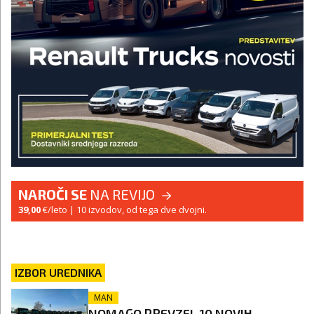
NAROČI SE
NA REVIJO
39,00
€/leto
| 10 izvodov, od tega dve dvojni.
IZBOR UREDNIKA
MAN
NOMAGO PREVZEL 10 NOVIH