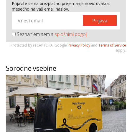
Prijavite se na brezplačno prejemanje novic dvakrat
mesečno na vaš email naslov.
Prijava
Seznanjem sem s
splošnimi pogoji
.
Protected by reCAPTCHA, Google
Privacy Policy
and
Terms of Service
apply.
Sorodne vsebine