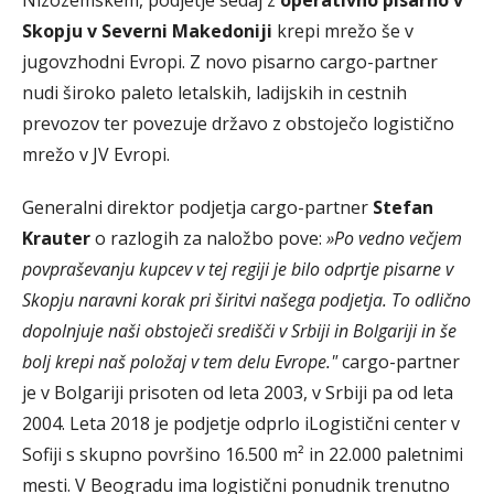
Nizozemskem, podjetje sedaj z
operativno pisarno v
Skopju v Severni Makedoniji
krepi mrežo še v
jugovzhodni Evropi. Z novo pisarno cargo-partner
nudi široko paleto letalskih, ladijskih in cestnih
prevozov ter povezuje državo z obstoječo logistično
mrežo v JV Evropi.
Generalni direktor podjetja cargo-partner
Stefan
Krauter
o razlogih za naložbo pove:
»Po vedno večjem
povpraševanju kupcev v tej regiji je bilo odprtje pisarne v
Skopju naravni korak pri širitvi našega podjetja. To odlično
dopolnjuje naši obstoječi središči v Srbiji in Bolgariji in še
bolj krepi naš položaj v tem delu Evrope."
cargo-partner
je v Bolgariji prisoten od leta 2003, v Srbiji pa od leta
2004. Leta 2018 je podjetje odprlo iLogistični center v
Sofiji s skupno površino 16.500 m² in 22.000 paletnimi
mesti. V Beogradu ima logistični ponudnik trenutno