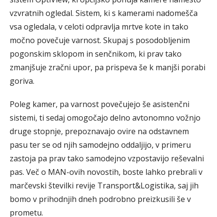
vzvratnih ogledal. Sistem, ki s kamerami nadomešča
vsa ogledala, v celoti odpravlja mrtve kote in tako
močno povečuje varnost. Skupaj s posodobljenim
pogonskim sklopom in senčnikom, ki prav tako
zmanjšuje zračni upor, pa prispeva še k manjši porabi
goriva.
Poleg kamer, pa varnost povečujejo še asistenčni
sistemi, ti sedaj omogočajo delno avtonomno vožnjo
druge stopnje, prepoznavajo ovire na odstavnem
pasu ter se od njih samodejno oddaljijo, v primeru
zastoja pa prav tako samodejno vzpostavijo reševalni
pas. Več o MAN-ovih novostih, boste lahko prebrali v
marčevski številki revije Transport&Logistika, saj jih
bomo v prihodnjih dneh podrobno preizkusili še v
prometu.