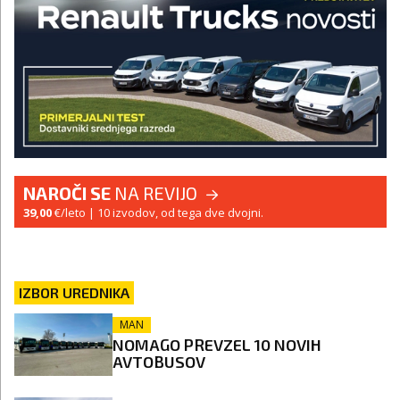
NAROČI SE
NA REVIJO
39,00
€/leto
| 10 izvodov, od tega dve dvojni.
IZBOR UREDNIKA
MAN
NOMAGO PREVZEL 10 NOVIH
AVTOBUSOV