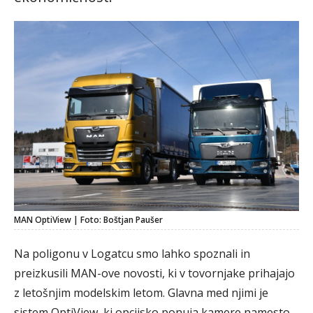
MAN OptiView | Foto: Boštjan Paušer
Na poligonu v Logatcu smo lahko spoznali in
preizkusili MAN-ove novosti, ki v tovornjake prihajajo
z letošnjim modelskim letom. Glavna med njimi je
sistem OptiView, ki opcijsko ponuja kamere namesto