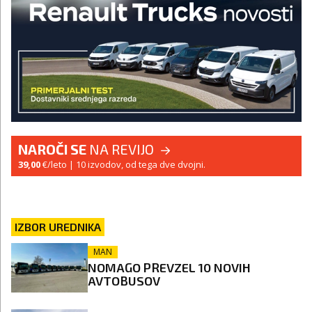
NAROČI SE
NA REVIJO
39,00
€/leto
| 10 izvodov, od tega dve dvojni.
IZBOR UREDNIKA
MAN
NOMAGO PREVZEL 10 NOVIH
AVTOBUSOV