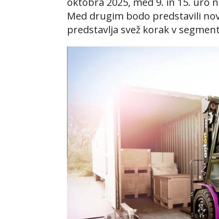
oktobra 2025, med 9. in 15. uro 
Med drugim bodo predstavili no
predstavlja svež korak v segment