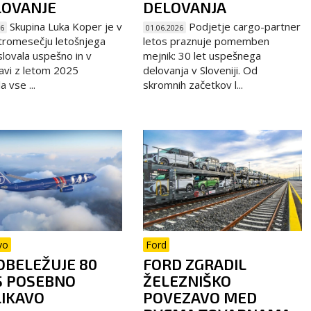
LOVANJE
DELOVANJA
Skupina Luka Koper je v
Podjetje cargo-partner
26
01.06.2026
tromesečju letošnjega
letos praznuje pomemben
slovala uspešno in v
mejnik: 30 let uspešnega
avi z letom 2025
delovanja v Sloveniji. Od
 vse ...
skromnih začetkov l...
vo
Ford
OBELEŽUJE 80
FORD ZGRADIL
S POSEBNO
ŽELEZNIŠKO
IKAVO
POVEZAVO MED