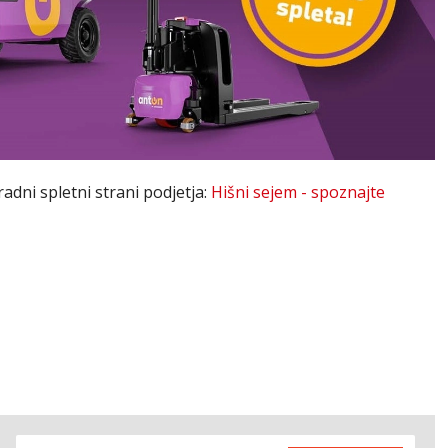
adni spletni strani podjetja:
Hišni sejem - spoznajte