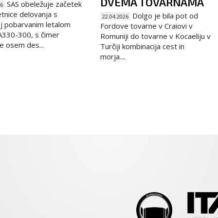
DVEMA TOVARNAMA
SAS obeležuje začetek
26
etnice delovanja s
Dolgo je bila pot od
22.04.2026
j pobarvanim letalom
Fordove tovarne v Craiovi v
A330-300, s čimer
Romuniji do tovarne v Kocaeliju v
e osem des...
Turčiji kombinacija cest in
morja....