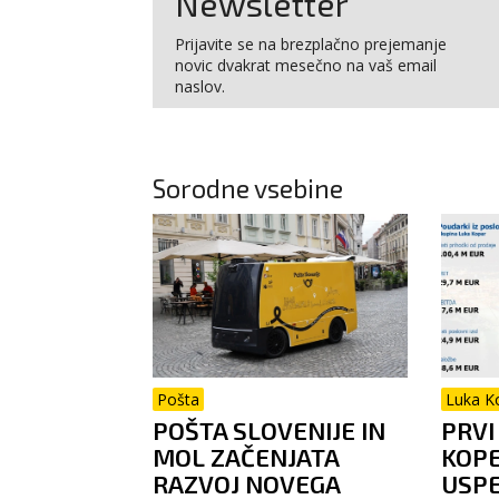
Newsletter
Prijavite se na brezplačno prejemanje
novic dvakrat mesečno na vaš email
naslov.
Sorodne vsebine
Pošta
Luka K
POŠTA SLOVENIJE IN
PRVI
MOL ZAČENJATA
KOP
RAZVOJ NOVEGA
USP