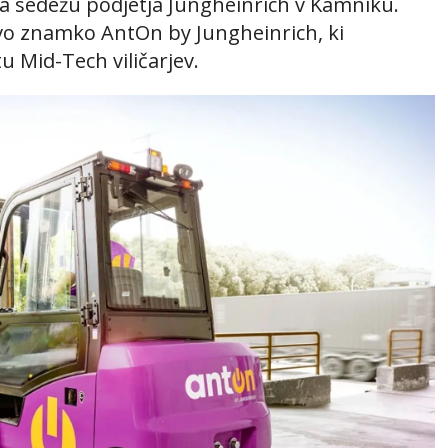
na sedežu podjetja Jungheinrich v Kamniku.
vo znamko AntOn by Jungheinrich, ki
u Mid-Tech viličarjev.