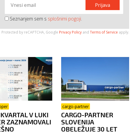
Prijava
Seznanjem sem s
splošnimi pogoji
.
Protected by reCAPTCHA, Google
Privacy Policy
and
Terms of Service
apply.
oper
cargo-partner
 KVARTAL V LUKI
CARGO-PARTNER
ER ZAZNAMOVALI
SLOVENIJA
EŠNO
OBELEŽUJE 30 LET