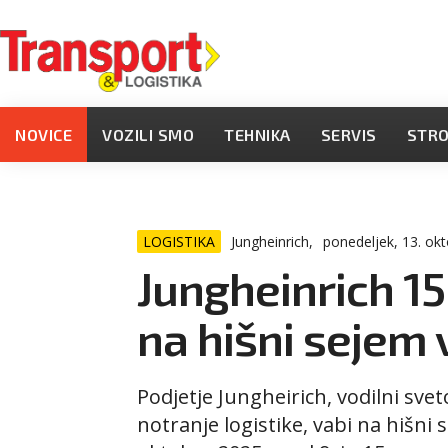
NOVICE
VOZILI SMO
TEHNIKA
SERVIS
STR
LOGISTIKA
Jungheinrich,
ponedeljek, 13. ok
Jungheinrich 15.
na hišni sejem
Podjetje Jungheirich, vodilni sve
notranje logistike, vabi na hišni s