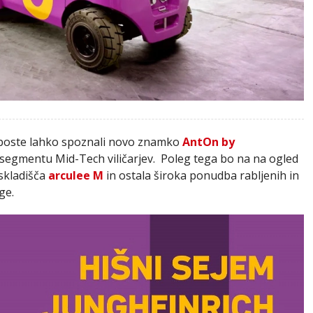
 boste lahko spoznali novo znamko
AntOn by
v segmentu Mid-Tech viličarjev. Poleg tega bo na na ogled
 skladišča
arculee M
in ostala široka ponudba rabljenih in
ge.