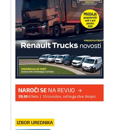
NAROČI SE
NA REVIJO
39,00
€/leto
| 10 izvodov, od tega dve dvojni.
IZBOR UREDNIKA