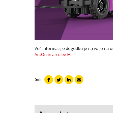
Več informacij o dogodku je na voljo na ur
AntOn in arculee M
.
Deli: