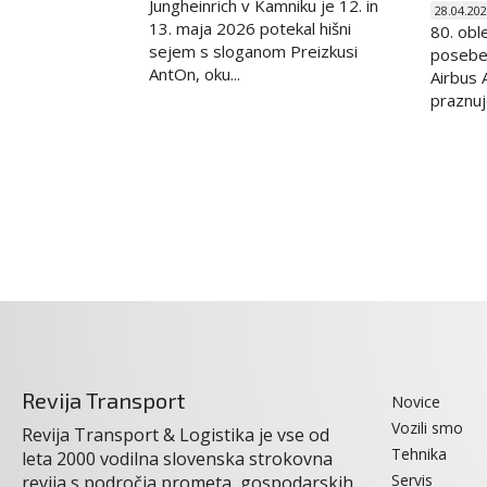
Jungheinrich v Kamniku je 12. in
28.04.20
13. maja 2026 potekal hišni
80. obl
sejem s sloganom Preizkusi
posebe
AntOn, oku...
Airbus 
praznuj
Revija Transport
Novice
Vozili smo
Revija Transport & Logistika je vse od
Tehnika
leta 2000 vodilna slovenska strokovna
Servis
revija s področja prometa, gospodarskih