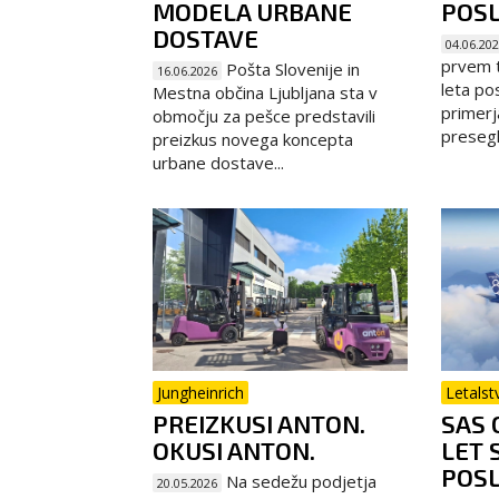
MODELA URBANE
POS
DOSTAVE
04.06.20
prvem 
Pošta Slovenije in
16.06.2026
leta po
Mestna občina Ljubljana sta v
primerj
območju za pešce predstavili
presegla
preizkus novega koncepta
urbane dostave...
Jungheinrich
Letalst
PREIZKUSI ANTON.
SAS 
OKUSI ANTON.
LET 
POSL
Na sedežu podjetja
20.05.2026