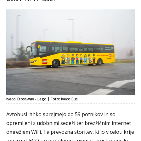
Iveco Crossway - Lego | Foto: Iveco Bus
Avtobusi lahko sprejmejo do 59 potnikov in so
opremljeni z udobnimi sedeži ter brezžičnim internet
omrežjem WiFi. Ta prevozna storitev, ki jo v celoti krije
tovarna LEGO, se popolnoma ujema s pristopom, ki