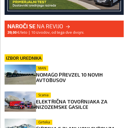
NAROČI SE
NA REVIJO
39,00
€/leto
| 10 izvodov, od tega dve dvojni.
IZBOR UREDNIKA
MAN
NOMAGO PREVZEL 10 NOVIH
AVTOBUSOV
Scania
ELEKTRIČNA TOVORNJAKA ZA
NIZOZEMSKE GASILCE
Girteka