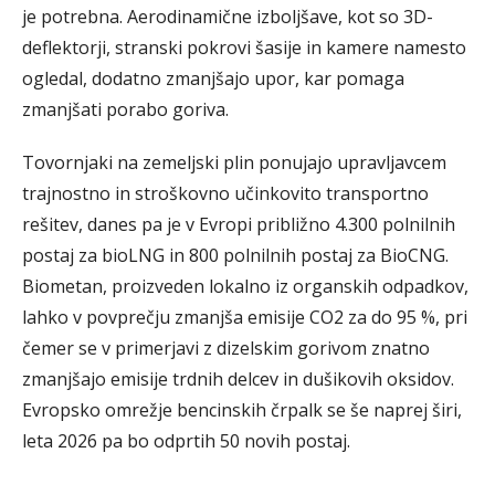
je potrebna. Aerodinamične izboljšave, kot so 3D-
deflektorji, stranski pokrovi šasije in kamere namesto
ogledal, dodatno zmanjšajo upor, kar pomaga
zmanjšati porabo goriva.
Tovornjaki na zemeljski plin ponujajo upravljavcem
trajnostno in stroškovno učinkovito transportno
rešitev, danes pa je v Evropi približno 4.300 polnilnih
postaj za bioLNG in 800 polnilnih postaj za BioCNG.
Biometan, proizveden lokalno iz organskih odpadkov,
lahko v povprečju zmanjša emisije CO2 za do 95 %, pri
čemer se v primerjavi z dizelskim gorivom znatno
zmanjšajo emisije trdnih delcev in dušikovih oksidov.
Evropsko omrežje bencinskih črpalk se še naprej širi,
leta 2026 pa bo odprtih 50 novih postaj.