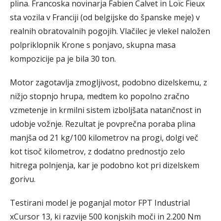
plina. Francoska novinarja Fabien Calvet in Loïc Fieux
sta vozila v Franciji (od belgijske do španske meje) v
realnih obratovalnih pogojih. Vlačilec je vlekel naložen
polpriklopnik Krone s ponjavo, skupna masa
kompozicije pa je bila 30 ton.
Motor zagotavlja zmogljivost, podobno dizelskemu, z
nižjo stopnjo hrupa, medtem ko popolno zračno
vzmetenje in krmilni sistem izboljšata natančnost in
udobje vožnje. Rezultat je povprečna poraba plina
manjša od 21 kg/100 kilometrov na progi, dolgi več
kot tisoč kilometrov, z dodatno prednostjo zelo
hitrega polnjenja, kar je podobno kot pri dizelskem
gorivu.
Testirani model je poganjal motor FPT Industrial
xCursor 13, ki razvije 500 konjskih moči in 2.200 Nm