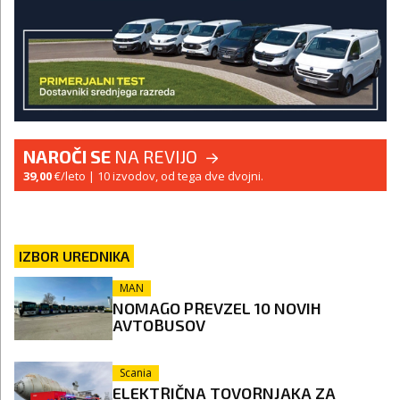
NAROČI SE
NA REVIJO
39,00
€/leto
| 10 izvodov, od tega dve dvojni.
IZBOR UREDNIKA
MAN
NOMAGO PREVZEL 10 NOVIH
AVTOBUSOV
Scania
ELEKTRIČNA TOVORNJAKA ZA