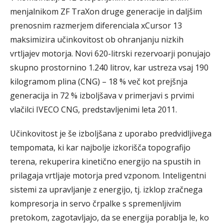
menjalnikom ZF TraXon druge generacije in daljšim
prenosnim razmerjem diferenciala xCursor 13
maksimizira učinkovitost ob ohranjanju nizkih
vrtljajev motorja. Novi 620-litrski rezervoarji ponujajo
skupno prostornino 1.240 litrov, kar ustreza vsaj 190
kilogramom plina (CNG) – 18 % več kot prejšnja
generacija in 72 % izboljšava v primerjavi s prvimi
vlačilci IVECO CNG, predstavljenimi leta 2011.
Učinkovitost je še izboljšana z uporabo predvidljivega
tempomata, ki kar najbolje izkorišča topografijo
terena, rekuperira kinetično energijo na spustih in
prilagaja vrtljaje motorja pred vzponom. Inteligentni
sistemi za upravljanje z energijo, tj. izklop zračnega
kompresorja in servo črpalke s spremenljivim
pretokom, zagotavljajo, da se energija porablja le, ko