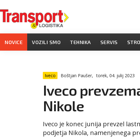
NOVICE
VOZILI SMO
TEHNIKA
SERVIS
STR
Iveco
Boštjan Paušer,
torek, 04. julij 2023
Iveco prevzema
Nikole
Iveco je konec junija prevzel la
podjetja Nikola, namenjenega pr