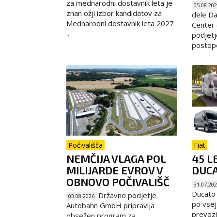
za mednarodni dostavnik leta je
05.08.20
znan ožji izbor kandidatov za
dele Da
Mednarodni dostavnik leta 2027
Center (
...
podjetj
postope
Počivališča
Fiat
NEMČIJA VLAGA POL
45 L
MILIJARDE EVROV V
DUC
OBNOVO POČIVALIŠČ
31.07.20
Ducato m
Državno podjetje
03.08.2026
po vsej
Autobahn GmbH pripravlja
prevozih
obsežen program za