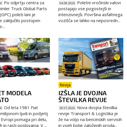
Po odprtju centra za
Poletni vročinski valovi
26
04.08.2026
imler Truck Global Parts
postajajo vse pogostejši in
GPC) poleti lani je
intenzivnejši. Površina asfaltnega
e zaključilo postopen
vozišča se lahko na neposredn...
...
Revija
ET MODELA
IZŠLA JE DVOJNA
ATO
ŠTEVILKA REVIJE
Od leta 1981 Fiat
Nova dvojna številka
26
30.07.2026
ilijonom ljudi in podjetij
revije Transport & Logistika je
 Evropi pomaga pri delu,
že na voljo na bencinskih servisih
 in rasti poslovanja. V ...
in vseh bolje založenih proda...