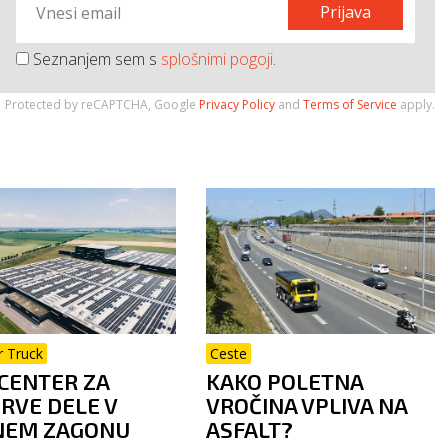
Prijava
Seznanjem sem s
splošnimi pogoji
.
Protected by reCAPTCHA, Google
Privacy Policy
and
Terms of Service
apply.
r Truck
Ceste
CENTER ZA
KAKO POLETNA
RVE DELE V
VROČINA VPLIVA NA
NEM ZAGONU
ASFALT?