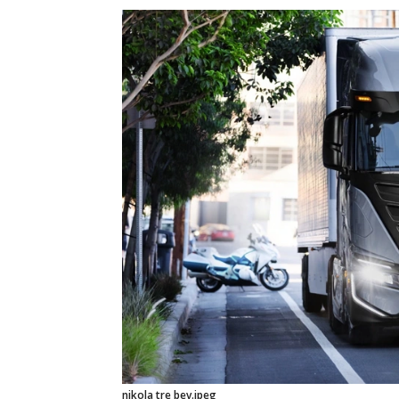
nikola tre bev.jpeg