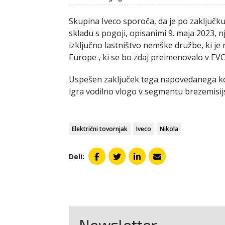
Skupina Iveco sporoča, da je po zaključ
skladu s pogoji, opisanimi 9. maja 2023, n
izključno lastništvo nemške družbe, ki je
Europe , ki se bo zdaj preimenovalo v EVC
Uspešen zaključek tega napovedanega ko
igra vodilno vlogo v segmentu brezemisi
Električni tovornjak
Iveco
Nikola
Deli:
Newsletter