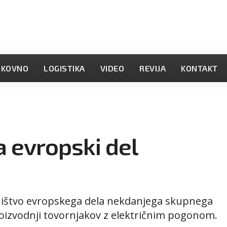
OKOVNO
LOGISTIKA
VIDEO
REVIJA
KONTAKT
 evropski del
stništvo evropskega dela nekdanjega skupnega
oizvodnji tovornjakov z električnim pogonom.