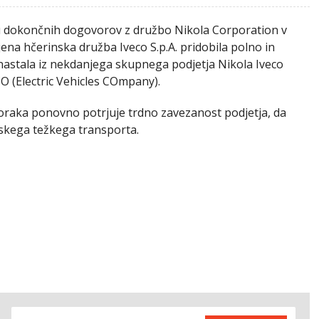
ku dokončnih dogovorov z družbo Nikola Corporation v
jena hčerinska družba Iveco S.p.A. pridobila polno in
 nastala iz nekdanjega skupnega podjetja Nikola Iveco
O (Electric Vehicles COmpany).
raka ponovno potrjuje trdno zavezanost podjetja, da
jskega težkega transporta.