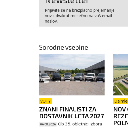
Prijavite se na brezplačno prejemanje
novic dvakrat mesečno na vaš email
naslov.
Sorodne vsebine
VOTY
Daimle
ZNANI FINALISTI ZA
NOV 
DOSTAVNIK LETA 2027
REZE
POL
Ob 35. obletnici izbora
06.08.2026