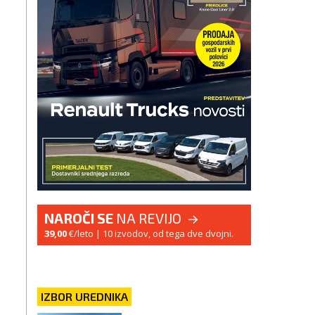
NAROČI SE
NA REVIJO
39,00
€/leto
| 10 izvodov, od tega dve dvojni.
IZBOR UREDNIKA