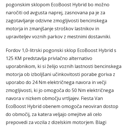
pogonskim sklopom EcoBoost Hybrid bo možno
naročiti od avgusta naprej, zasnovana pa je za
zagotavljanje odzivne zmogljivosti bencinskega
motorja in zmanjšanje stroškov lastnikov in
upraviteljev voznih parkov z mestnimi dostavniki.
Fordov 1,0-litrski pogonski sklop EcoBoost Hybrid s
125 KM predstavlja privlačno alternativo
uporabnikom, ki si želijo voznih lastnosti bencinskega
motorja ob izboljšani učinkovitosti porabe goriva z
uporabo do 24 Nm električnega navora in večji
zmogljivosti, ki jo omogoča do 50 Nm električnega
navora v nizkem območju vrtljajev. Fiesta Van
EcoBoost Hybrid obenem omogoča neoviran dostop
do območij, za katera veljajo omejitve ali celo
prepovedi za vozila z dizelskim motorjem. Blagi