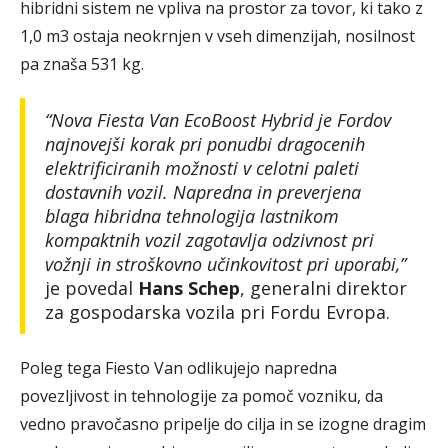
hibridni sistem ne vpliva na prostor za tovor, ki tako z
1,0 m3 ostaja neokrnjen v vseh dimenzijah, nosilnost
pa znaša 531 kg.
“Nova Fiesta Van EcoBoost Hybrid je Fordov
najnovejši korak pri ponudbi dragocenih
elektrificiranih možnosti v celotni paleti
dostavnih vozil. Napredna in preverjena
blaga hibridna tehnologija lastnikom
kompaktnih vozil zagotavlja odzivnost pri
vožnji in stroškovno učinkovitost pri uporabi,”
je povedal
Hans Schep
, generalni direktor
za gospodarska vozila pri Fordu Evropa.
Poleg tega Fiesto Van odlikujejo napredna
povezljivost in tehnologije za pomoč vozniku, da
vedno pravočasno pripelje do cilja in se izogne dragim