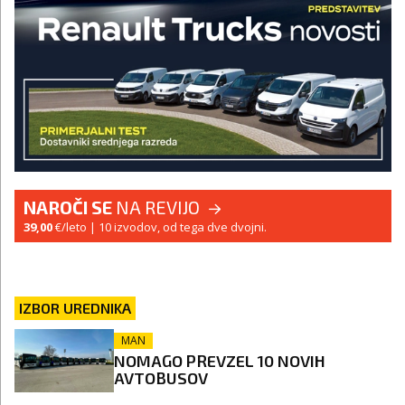
NAROČI SE
NA REVIJO
39,00
€/leto
| 10 izvodov, od tega dve dvojni.
IZBOR UREDNIKA
MAN
NOMAGO PREVZEL 10 NOVIH
AVTOBUSOV