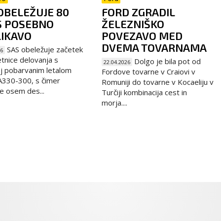
OBELEŽUJE 80
FORD ZGRADIL
S POSEBNO
ŽELEZNIŠKO
IKAVO
POVEZAVO MED
DVEMA TOVARNAMA
SAS obeležuje začetek
26
etnice delovanja s
Dolgo je bila pot od
22.04.2026
j pobarvanim letalom
Fordove tovarne v Craiovi v
A330-300, s čimer
Romuniji do tovarne v Kocaeliju v
e osem des...
Turčiji kombinacija cest in
morja....