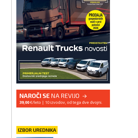
NAROČI SE
NA REVIJO
39,00
€/leto
| 10 izvodov, od tega dve dvojni.
IZBOR UREDNIKA