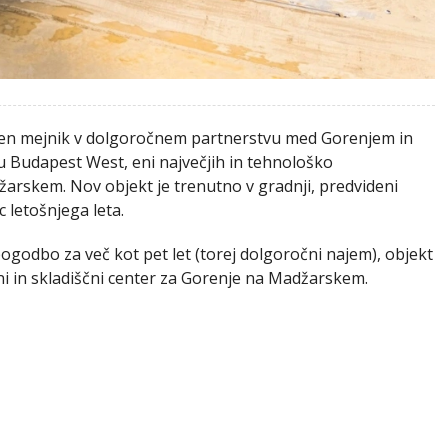
en mejnik v dolgoročnem partnerstvu med Gorenjem in
u Budapest West, eni največjih in tehnološko
žarskem. Nov objekt je trenutno v gradnji, predvideni
c letošnjega leta.
godbo za več kot pet let (torej dolgoročni najem), objekt
ični in skladiščni center za Gorenje na Madžarskem.