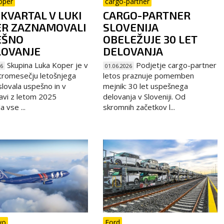
oper
cargo-partner
 KVARTAL V LUKI
CARGO-PARTNER
ER ZAZNAMOVALI
SLOVENIJA
EŠNO
OBELEŽUJE 30 LET
LOVANJE
DELOVANJA
Skupina Luka Koper je v
Podjetje cargo-partner
26
01.06.2026
tromesečju letošnjega
letos praznuje pomemben
slovala uspešno in v
mejnik: 30 let uspešnega
avi z letom 2025
delovanja v Sloveniji. Od
 vse ...
skromnih začetkov l...
vo
Ford