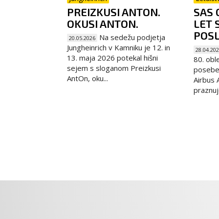
PREIZKUSI ANTON.
SAS 
OKUSI ANTON.
LET 
POSL
Na sedežu podjetja
20.05.2026
Jungheinrich v Kamniku je 12. in
28.04.20
13. maja 2026 potekal hišni
80. obl
sejem s sloganom Preizkusi
posebe
AntOn, oku...
Airbus 
praznuj