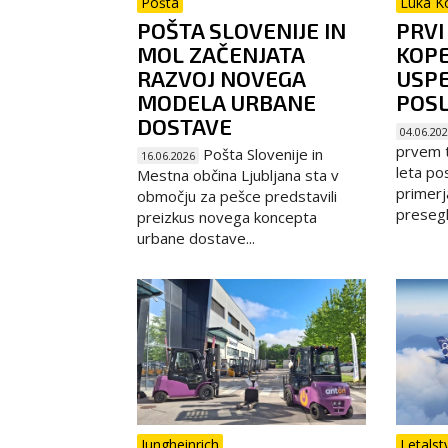
Pošta
Luka K
POŠTA SLOVENIJE IN
PRVI
MOL ZAČENJATA
KOP
RAZVOJ NOVEGA
USP
MODELA URBANE
POS
DOSTAVE
04.06.20
prvem 
Pošta Slovenije in
16.06.2026
leta po
Mestna občina Ljubljana sta v
primerj
območju za pešce predstavili
presegla
preizkus novega koncepta
urbane dostave...
Jungheinrich
Letalst