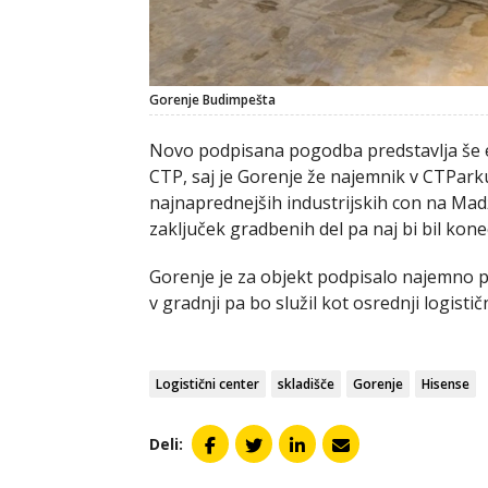
Gorenje Budimpešta
Novo podpisana pogodba predstavlja še 
CTP, saj je Gorenje že najemnik v CTPark
najnaprednejših industrijskih con na Mad
zaključek gradbenih del pa naj bi bil kone
Gorenje je za objekt podpisalo najemno po
v gradnji pa bo služil kot osrednji logist
Logistični center
skladišče
Gorenje
Hisense
Deli: