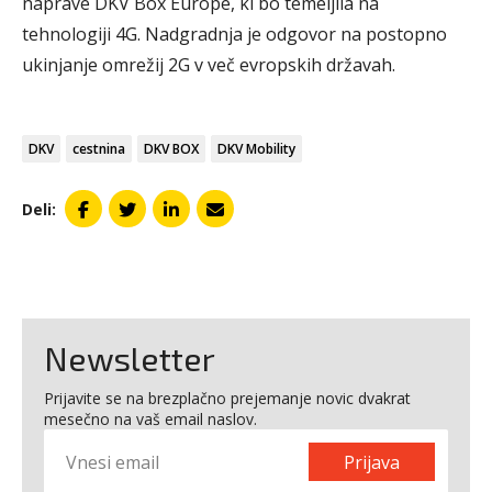
naprave DKV Box Europe, ki bo temeljila na
tehnologiji 4G. Nadgradnja je odgovor na postopno
ukinjanje omrežij 2G v več evropskih državah.
DKV
cestnina
DKV BOX
DKV Mobility
Deli:
Newsletter
Prijavite se na brezplačno prejemanje novic dvakrat
mesečno na vaš email naslov.
Prijava