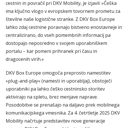
cestnin in povračil pri DKV Mobility, je izjavil: »Češka
ima ključno vlogo v evropskem tovornem prometu za
številne naše logistične stranke. Z DKV Box Europe
lahko zdaj cestnine poravnajo bistveno enostavneje in
centralizirano, do vseh pomembnih informacij pa
dostopajo neposredno v svojem uporabniškem
portalu – kar pomeni prihranek pri času in
dragocenih virih.«
DKV Box Europe omogoča preprosto namestitev
»plug-and-play« (namesti in uporabljaj), obstoječi
uporabniki pa lahko češko cestninsko storitev
aktivirajo na spletu, brez menjave naprave.
Posodobitve se prenašajo na daljavo prek mobilnega
komunikacijskega vmesnika. Za 4. četrtletje 2025 DKV
Mobility načrtuje predstavitev nove generacije