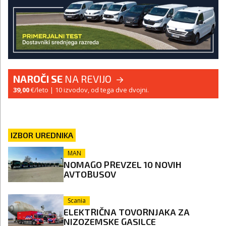
NAROČI SE
NA REVIJO
39,00
€/leto
| 10 izvodov, od tega dve dvojni.
IZBOR UREDNIKA
MAN
NOMAGO PREVZEL 10 NOVIH
AVTOBUSOV
Scania
ELEKTRIČNA TOVORNJAKA ZA
NIZOZEMSKE GASILCE