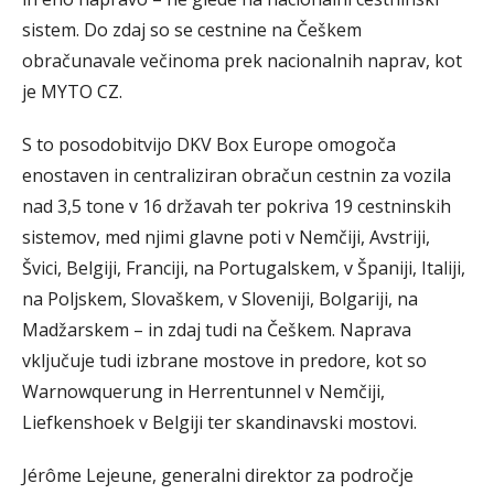
sistem. Do zdaj so se cestnine na Češkem
obračunavale večinoma prek nacionalnih naprav, kot
je MYTO CZ.
S to posodobitvijo DKV Box Europe omogoča
enostaven in centraliziran obračun cestnin za vozila
nad 3,5 tone v 16 državah ter pokriva 19 cestninskih
sistemov, med njimi glavne poti v Nemčiji, Avstriji,
Švici, Belgiji, Franciji, na Portugalskem, v Španiji, Italiji,
na Poljskem, Slovaškem, v Sloveniji, Bolgariji, na
Madžarskem – in zdaj tudi na Češkem. Naprava
vključuje tudi izbrane mostove in predore, kot so
Warnowquerung in Herrentunnel v Nemčiji,
Liefkenshoek v Belgiji ter skandinavski mostovi.
Jérôme Lejeune, generalni direktor za področje