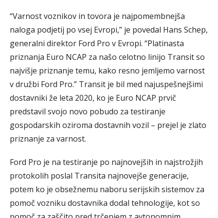
“Varnost voznikov in tovora je najpomembnejša
naloga podjetij po vsej Evropi,” je povedal Hans Schep,
generalni direktor Ford Pro v Evropi. “Platinasta
priznanja Euro NCAP za našo celotno linijo Transit so
najvišje priznanje temu, kako resno jemljemo varnost
v družbi Ford Pro.” Transit je bil med najuspešnejšimi
dostavniki že leta 2020, ko je Euro NCAP prvič
predstavil svojo novo pobudo za testiranje
gospodarskih oziroma dostavnih vozil – prejel je zlato
priznanje za varnost.
Ford Pro je na testiranje po najnovejših in najstrožjih
protokolih poslal Transita najnovejše generacije,
potem ko je obsežnemu naboru serijskih sistemov za
pomoč vozniku dostavnika dodal tehnologije, kot so
pomoč za zaščito pred trčenjem z avtonomnim