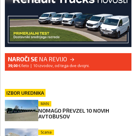
NAROČI SE
NA REVIJO
39,00
€/leto
| 10 izvodov, od tega dve dvojni.
IZBOR UREDNIKA
MAN
NOMAGO PREVZEL 10 NOVIH
AVTOBUSOV
Scania