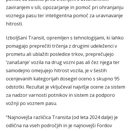
zaviranjem v sili, opozarjanje in pomoč pri ohranjanju
voznega pasu ter inteligentna pomoč za uravnavanje
hitrosti.
Izboljšani Transit, opremljen s tehnologijami, ki lahko
pomagajo preprečiti trčenja z drugimi udeleženci v
prometu ali ublažiti posledice trkov, preprečujejo
‘zanašanje’ vozila na drug vozni pas ali čez njega ter
samodejno omejujejo hitrost vozila, je v šestih
ocenjevanih kategorijah dosegel oceno s skupno 95
odstotki. Rezultat je vključeval najvišje ocene za sistem
za nadzor varnosti potnikov in sistem za podporo
vožnji po voznem pasu.
“Najnovejša različica Transita (od leta 2024 dalje) je
odlična na vseh področjih in je najnovejši Fordov