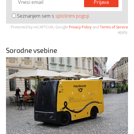
Prijava
Seznanjem sem s
splošnimi pogoji
.
Protected by reCAPTCHA, Google
Privacy Policy
and
Terms of Service
apply.
Sorodne vsebine