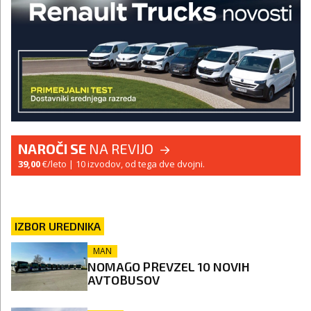
NAROČI SE
NA REVIJO
39,00
€/leto
| 10 izvodov, od tega dve dvojni.
IZBOR UREDNIKA
MAN
NOMAGO PREVZEL 10 NOVIH
AVTOBUSOV