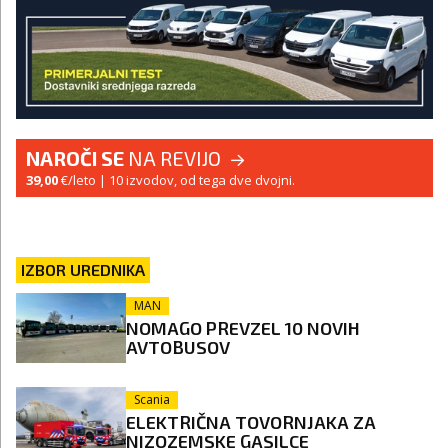
NAROČI SE
NA REVIJO
39,00
€/leto
| 10 izvodov, od tega dve dvojni.
IZBOR UREDNIKA
MAN
NOMAGO PREVZEL 10 NOVIH
AVTOBUSOV
Scania
ELEKTRIČNA TOVORNJAKA ZA
NIZOZEMSKE GASILCE