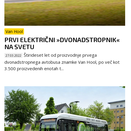
Van Hool
PRVI ELEKTRIČNI »DVONADSTROPNIK«
NA SVETU
Štirideset let od proizvodnje prvega
27.03.2022
dvonadstropnega avtobusa znamke Van Hool, po več kot
3.500 proizvedenih enotah t...