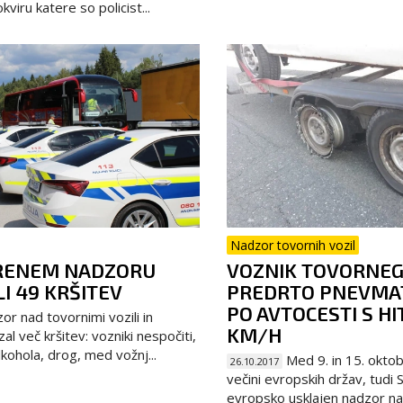
viru katere so policist...
Nadzor tovornih vozil
RENEM NADZORU
VOZNIK TOVORNEGA
I 49 KRŠITEV
PREDRTO PNEVMAT
PO AVTOCESTI S HI
r nad tovornimi vozili in
KM/H
al več kršitev: vozniki nespočiti,
kohola, drog, med vožnj...
Med 9. in 15. okto
26.10.2017
večini evropskih držav, tudi S
evropsko usklajen nadzor nad