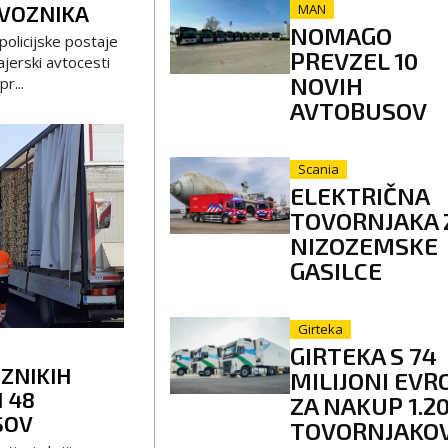
VOZNIKA
MAN
NOMAGO
policijske postaje
PREVZEL 10
ajerski avtocesti
NOVIH
r...
AVTOBUSOV
Scania
ELEKTRIČNA
TOVORNJAKA 
NIZOZEMSKE
GASILCE
Girteka
GIRTEKA S 74
OZNIKIH
MILIJONI EVR
N 48
ZA NAKUP 1.2
SOV
TOVORNJAKO