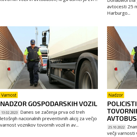
Donauwörtha j
avtocesti 25
Harburgo...
Varnost
Nadzor
NADZOR GOSPODARSKIH VOZIL
POLICIST
TOVORNIH
Danes se začenja prva od treh
13.02.2023
AVTOBUS
letošnjih nacionalnih preventivnih akcij za večjo
varnost voznikov tovornih vozil in av...
Znani
25.10.2022
večji varnosti 