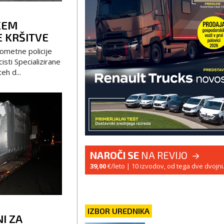
KEM
 KRŠITVE
rometne policije
isti Specializirane
h d...
NAROČI SE
NA REVIJO
39,00
€/leto
| 10 izvodov, od tega dve dvojni
IZBOR UREDNIKA
I ZA