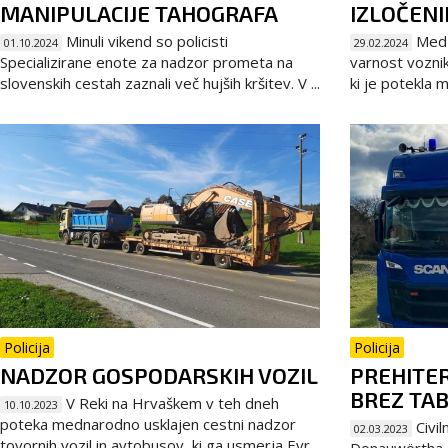
MANIPULACIJE TAHOGRAFA
IZLOČEN
Minuli vikend so policisti
Med 
01.10.2024
29.02.2024
Specializirane enote za nadzor prometa na
varnost voznik
slovenskih cestah zaznali več hujših kršitev. V ...
ki je potekla m
Policija
Policija
NADZOR GOSPODARSKIH VOZIL
PREHITER
BREZ TAB
V Reki na Hrvaškem v teh dneh
10.10.2023
poteka mednarodno usklajen cestni nadzor
Civil
02.03.2023
tovornih vozil in avtobusov, ki ga usmerja Evr...