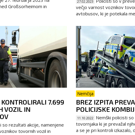
e 27. februarja 2023 na
Policisti so v preven
27.02.2023
 med Großsorheimom in
večjo varnost voznikov tovorn
avtobusov, ki je potekala med
Nemčija
I KONTROLIRALI 7.699
BREZ IZPITA PREV
 VOZIL IN
POLICIJSKE KOMBIJ
OV
Nemški policisti so 
11.10.2022
tovornjaka ki je prevažal nj
 so rezultati akcije, namenjene
a se je pri kontroli izkazalo, d.
voznikov tovornih vozil in