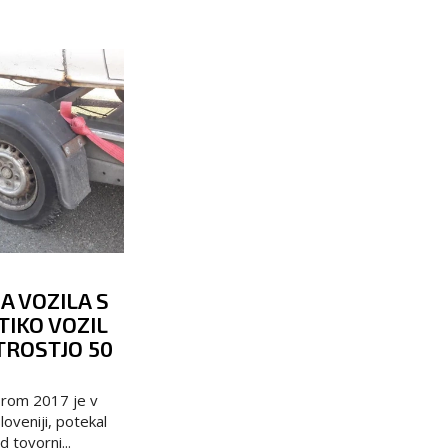
 VOZILA S
IKO VOZIL
TROSTJO 50
brom 2017 je v
loveniji, potekal
 tovorni...