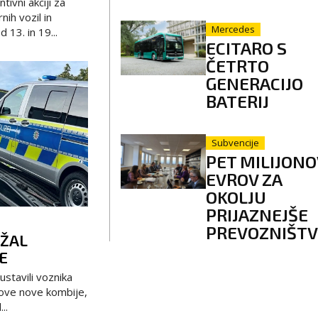
tivni akciji za
ih vozil in
Mercedes
 13. in 19...
ECITARO S
ČETRTO
GENERACIJO
BATERIJ
Subvencije
PET MILIJONO
EVROV ZA
OKOLJU
PRIJAZNEJŠE
PREVOZNIŠT
AŽAL
E
ustavili voznika
ihove nove kombije,
..