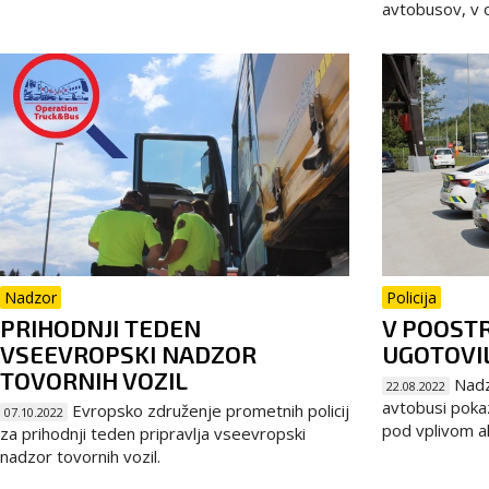
avtobusov, v ok
Nadzor
Policija
PRIHODNJI TEDEN
V POOST
VSEEVROPSKI NADZOR
UGOTOVIL
TOVORNIH VOZIL
Nadzo
22.08.2022
avtobusi pokaz
Evropsko združenje prometnih policij
07.10.2022
pod vplivom al
za prihodnji teden pripravlja vseevropski
nadzor tovornih vozil.