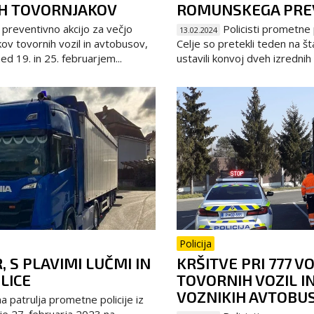
IH TOVORNJAKOV
ROMUNSKEGA PRE
preventivno akcijo za večjo
Policisti prometne 
13.02.2024
ov tovornih vozil in avtobusov,
Celje so pretekli teden na št
ed 19. in 25. februarjem...
ustavili konvoj dveh izrednih p
Policija
, S PLAVIMI LUČMI IN
KRŠITVE PRI 777 V
LICE
TOVORNIH VOZIL I
VOZNIKIH AVTOBU
na patrulja prometne policije iz