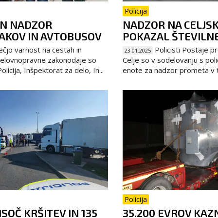
Policija
N NADZOR
NADZOR NA CELJS
AKOV IN AVTOBUSOV
POKAZAL ŠTEVILNE
čjo varnost na cestah in
Policisti Postaje p
23.01.2025
delovnopravne zakonodaje so
Celje so v sodelovanju s polic
olicija, Inšpektorat za delo, In...
enote za nadzor prometa v te
Policija
ISOČ KRŠITEV IN 135
35.200 EVROV KAZN