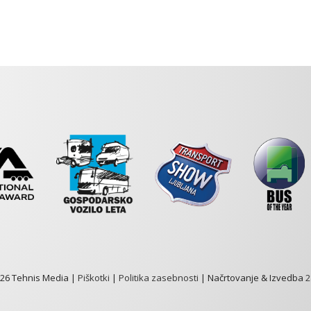
026 Tehnis Media |
Piškotki
|
Politika zasebnosti
| Načrtovanje & Izvedba
2