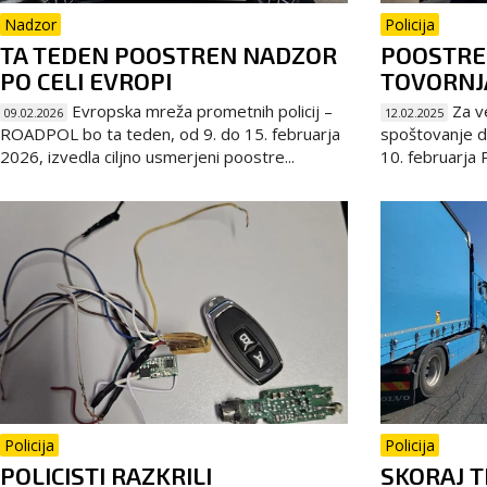
Nadzor
Policija
TA TEDEN POOSTREN NADZOR
POOSTRE
PO CELI EVROPI
TOVORNJ
Evropska mreža prometnih policij –
Za ve
09.02.2026
12.02.2025
ROADPOL bo ta teden, od 9. do 15. februarja
spoštovanje 
2026, izvedla ciljno usmerjeni poostre...
10. februarja P
Policija
Policija
POLICISTI RAZKRILI
SKORAJ T