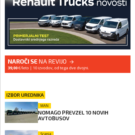
NAROČI SE
NA REVIJO
39,00
€/leto
| 10 izvodov, od tega dve dvojni.
IZBOR UREDNIKA
MAN
NOMAGO PREVZEL 10 NOVIH
AVTOBUSOV
Scania