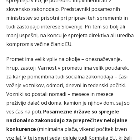
sprejmejo v EU, je potrebno implementirati v
slovensko zakonodajo. Predstavniki posameznih
ministrstev so prisotni pri pripravi teh sprememb in
tudi zastopajo interese Slovenije. Pri tem so bolj ali
manj uspešni, na koncu je sprejeta direktiva ali uredba
kompromis večine članic EU.
Promet ima velik vpliv na okolje – onesnaževanje,
hrup, zastoji. Varnost v prometu ima velik poudarek,
za kar je pomembna tudi socialna zakonodaja – časi
vožnje voznikov, odmori, dnevni in tedenski počitki.
Vozniki so postali nomadi – mesece in mesece
preživijo daleč od doma, kamion je njihov dom, saj so
ves čas na poti.
Posamezne države so sprejele
nacionalno zakonodajo za preprečitev nelojalne
konkurence
(minimalna plača, vikend počitek izven
vozila). V tej smeri sedaj deluje tudi Komisija EU, ki želi