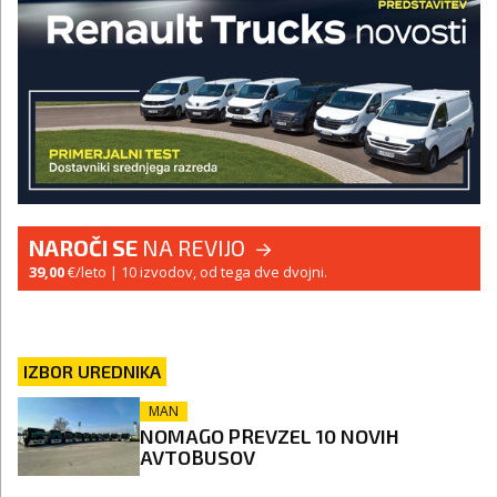
NAROČI SE
NA REVIJO
39,00
€/leto
| 10 izvodov, od tega dve dvojni.
IZBOR UREDNIKA
MAN
NOMAGO PREVZEL 10 NOVIH
AVTOBUSOV