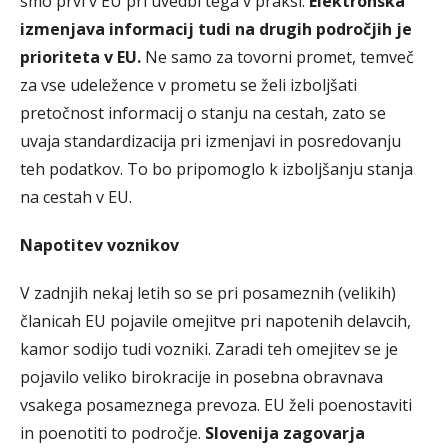
smo prvi v EU pri uvedbi tega v praksi.
Elektronska
izmenjava informacij tudi na drugih področjih je
prioriteta v EU.
Ne samo za tovorni promet, temveč
za vse udeležence v prometu se želi izboljšati
pretočnost informacij o stanju na cestah, zato se
uvaja standardizacija pri izmenjavi in posredovanju
teh podatkov. To bo pripomoglo k izboljšanju stanja
na cestah v EU.
Napotitev voznikov
V zadnjih nekaj letih so se pri posameznih (velikih)
članicah EU pojavile omejitve pri napotenih delavcih,
kamor sodijo tudi vozniki. Zaradi teh omejitev se je
pojavilo veliko birokracije in posebna obravnava
vsakega posameznega prevoza. EU želi poenostaviti
in poenotiti to področje.
Slovenija zagovarja