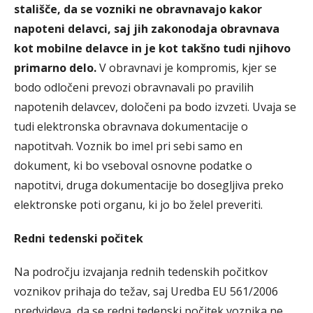
stališče, da se vozniki ne obravnavajo kakor
napoteni delavci, saj jih zakonodaja obravnava
kot mobilne delavce in je kot takšno tudi njihovo
primarno delo.
V obravnavi je kompromis, kjer se
bodo odločeni prevozi obravnavali po pravilih
napotenih delavcev, določeni pa bodo izvzeti. Uvaja se
tudi elektronska obravnava dokumentacije o
napotitvah. Voznik bo imel pri sebi samo en
dokument, ki bo vseboval osnovne podatke o
napotitvi, druga dokumentacije bo dosegljiva preko
elektronske poti organu, ki jo bo želel preveriti.
Redni tedenski počitek
Na področju izvajanja rednih tedenskih počitkov
voznikov prihaja do težav, saj Uredba EU 561/2006
predvideva, da se redni tedenski počitek voznika ne