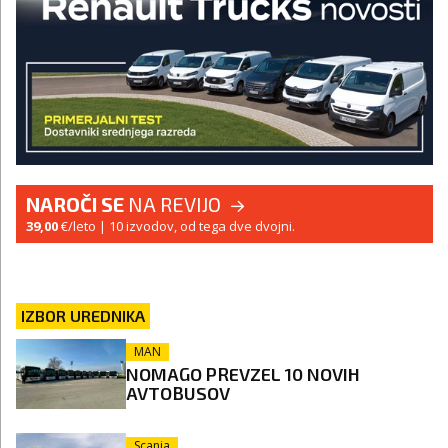
NAROČI SE
NA REVIJO
39,00
€/leto
| 10 izvodov, od tega dve dvojni.
IZBOR UREDNIKA
MAN
NOMAGO PREVZEL 10 NOVIH
AVTOBUSOV
Scania