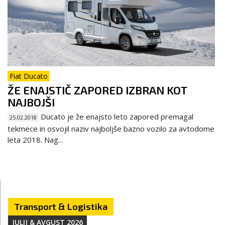
Fiat Ducato
ŽE ENAJSTIČ ZAPORED IZBRAN KOT
NAJBOJŠI
Ducato je že enajsto leto zapored premagal
25.02.2018
tekmece in osvojil naziv najboljše bazno vozilo za avtodome
leta 2018. Nag...
Transport & Logistika
JULIJ & AVGUST 2026