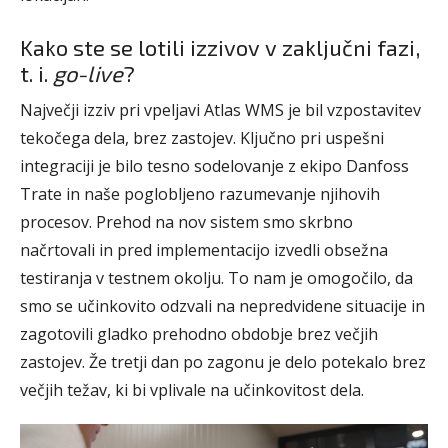
Kako ste se lotili izzivov v zaključni fazi,
t. i.
go-live
?
Največji izziv pri vpeljavi Atlas WMS je bil vzpostavitev
tekočega dela, brez zastojev. Ključno pri uspešni
integraciji je bilo tesno sodelovanje z ekipo Danfoss
Trate in naše poglobljeno razumevanje njihovih
procesov. Prehod na nov sistem smo skrbno
načrtovali in pred implementacijo izvedli obsežna
testiranja v testnem okolju. To nam je omogočilo, da
smo se učinkovito odzvali na nepredvidene situacije in
zagotovili gladko prehodno obdobje brez večjih
zastojev. Že tretji dan po zagonu je delo potekalo brez
večjih težav, ki bi vplivale na učinkovitost dela.