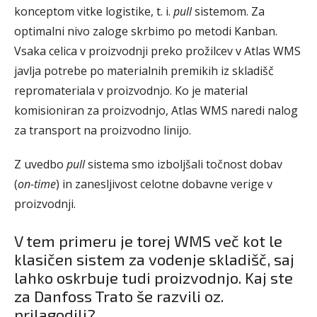
konceptom vitke logistike, t. i.
pull
sistemom. Za
optimalni nivo zaloge skrbimo po metodi Kanban.
Vsaka celica v proizvodnji preko prožilcev v Atlas WMS
javlja potrebe po materialnih premikih iz skladišč
repromateriala v proizvodnjo. Ko je material
komisioniran za proizvodnjo, Atlas WMS naredi nalog
za transport na proizvodno linijo.
Z uvedbo
pull
sistema smo izboljšali točnost dobav
(
on-time
) in zanesljivost celotne dobavne verige v
proizvodnji.
V tem primeru je torej WMS več kot le
klasičen sistem za vodenje skladišč, saj
lahko oskrbuje tudi proizvodnjo. Kaj ste
za Danfoss Trato še razvili oz.
prilagodili?