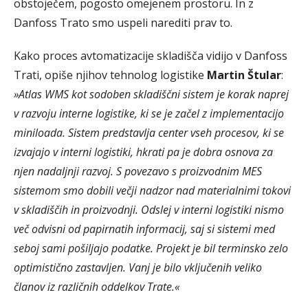
obstoječem, pogosto omejenem prostoru. In z
Danfoss Trato smo uspeli narediti prav to.
Kako proces avtomatizacije skladišča vidijo v Danfoss
Trati, opiše njihov tehnolog logistike
Martin Štular
:
»Atlas WMS kot sodoben skladiščni sistem je korak naprej
v razvoju interne logistike, ki se je začel z implementacijo
miniloada. Sistem predstavlja center vseh procesov, ki se
izvajajo v interni logistiki, hkrati pa je dobra osnova za
njen nadaljnji razvoj. S povezavo s proizvodnim MES
sistemom smo dobili večji nadzor nad materialnimi tokovi
v skladiščih in proizvodnji. Odslej v interni logistiki nismo
več odvisni od papirnatih informacij, saj si sistemi med
seboj sami pošiljajo podatke. Projekt je bil terminsko zelo
optimistično zastavljen. Vanj je bilo vključenih veliko
članov iz različnih oddelkov Trate.«