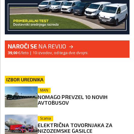
NAROČI SE
NA REVIJO
39,00
€/leto
| 10 izvodov, od tega dve dvojni.
IZBOR UREDNIKA
MAN
NOMAGO PREVZEL 10 NOVIH
AVTOBUSOV
Scania
ELEKTRIČNA TOVORNJAKA ZA
NIZOZEMSKE GASILCE