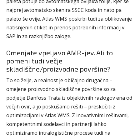
paleta potuje do avtomatskega ovijalca folije, kjer se
najprej avtomatsko skenira SSCC koda in nato pa
paleto še ovije. Atlas WMS poskrbi tudi za oblikovanje
natisnjenih etiket in prenos potrebnih informacij v
SAP in za razknjižbo zaloge.
Omenjate vpeljavo AMR-jev. Ali to
pomeni tudi večje
skladiščne/proizvodne površine?
To so želje, a realnost je običajno drugačna –
omejene proizvodno skladiščne površine so za
podjetje Danfoss Trata iz objektivnih razlogov ena od
večjih ovir, a jo poskušamo rešiti – preskočiti z
optimizacijami v Atlas WMS. Z inovativnimi rešitvami,
kompetentnimi sodelavci in partnerji lahko
optimiziramo intralogistične procese tudi na