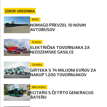
IZBOR UREDNIKA
MAN
NOMAGO PREVZEL 10 NOVIH
AVTOBUSOV
Scania
ELEKTRIČNA TOVORNJAKA ZA
NIZOZEMSKE GASILCE
Girteka
GIRTEKA S 74 MILIJONI EVROV ZA
NAKUP 1.200 TOVORNJAKOV
Mercedes
ECITARO S ČETRTO GENERACIJO
BATERIJ