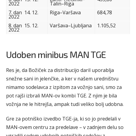
2022
Talin–Riga
7. dan 14. 12.
Riga–Varšava
684,78
2022
8. dan 15. 12.
Varšava–Ljubljana
1.105,52
2022
Udoben minibus MAN TGE
Res je, da Božiček za distribucijo daril uporablja
snežne sani in jelenčke, a ker v našem uredništvu
nimamo sodelavca z izpitom za vožnjo sani, smo za
pot rajši izbrali MAN-ov kombi TGE. Z njim je bila
vožnja ne le hitrejša, ampak tudi veliko bolj udobna.
Gre za potniško izvedbo TGE-ja, ki so jo predelali v
MAN-ovem centru za predelave – v zadnjem delu so
vgradili sedem udobnih potniških sedežev z