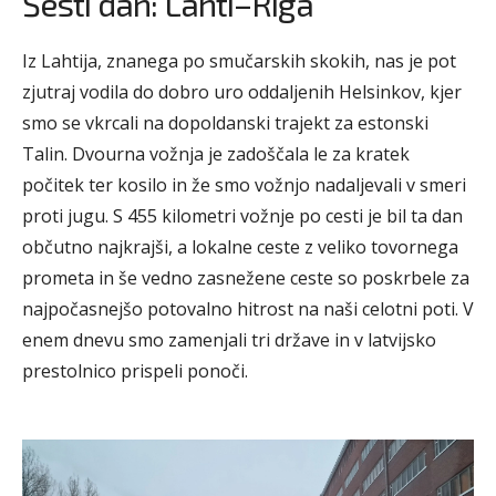
Šesti dan: Lahti–Riga
Iz Lahtija, znanega po smučarskih skokih, nas je pot
zjutraj vodila do dobro uro oddaljenih Helsinkov, kjer
smo se vkrcali na dopoldanski trajekt za estonski
Talin. Dvourna vožnja je zadoščala le za kratek
počitek ter kosilo in že smo vožnjo nadaljevali v smeri
proti jugu. S 455 kilometri vožnje po cesti je bil ta dan
občutno najkrajši, a lokalne ceste z veliko tovornega
prometa in še vedno zasnežene ceste so poskrbele za
najpočasnejšo potovalno hitrost na naši celotni poti. V
enem dnevu smo zamenjali tri države in v latvijsko
prestolnico prispeli ponoči.