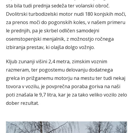
sta bila tudi prednja sedeža ter volanski obroč.
Dvolitrski turbodizelski motor nudi 180 konjskih moči,
za prenos moči do pogonskih koles, v našem primeru
le prednjih, pa je skrbel odličen samodejni
osemstopenjski menjalnik, z možnostjo ročnega
izbiranja prestav, ki olajša dolgo vožnjo.
Kljub zunanji višini 2,4 metra, zimskim voznim
razmeram, ter pogostemu delovanju dodatnega
grelca in prižganemu motorju na mestu ter tudi nekaj
tovora v vozilu, je povprečna poraba goriva na naši
poti znašala le 9,7 litra, kar je za tako veliko vozilo zelo
dober rezultat.