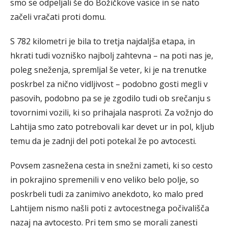
smo se odpeljali še do Božičkove vasice in se nato
začeli vračati proti domu.
S 782 kilometri je bila to tretja najdaljša etapa, in
hkrati tudi vozniško najbolj zahtevna – na poti nas je,
poleg sneženja, spremljal še veter, ki je na trenutke
poskrbel za nično vidljivost – podobno gosti megli v
pasovih, podobno pa se je zgodilo tudi ob srečanju s
tovornimi vozili, ki so prihajala nasproti. Za vožnjo do
Lahtija smo zato potrebovali kar devet ur in pol, kljub
temu da je zadnji del poti potekal že po avtocesti.
Povsem zasnežena cesta in snežni zameti, ki so cesto
in pokrajino spremenili v eno veliko belo polje, so
poskrbeli tudi za zanimivo anekdoto, ko malo pred
Lahtijem nismo našli poti z avtocestnega počivališča
nazaj na avtocesto. Pri tem smo se morali zanesti