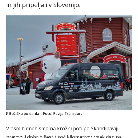
in jih pripeljali v Slovenijo.
K Božičku po darila | Foto: Revija Transport
V osmih dneh smo na krožni poti po Skandinaviji
prevozili dobrih šest tisoč kilometrov, vsak dan pa