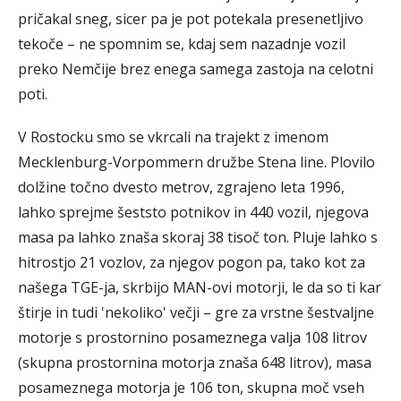
pričakal sneg, sicer pa je pot potekala presenetljivo
tekoče – ne spomnim se, kdaj sem nazadnje vozil
preko Nemčije brez enega samega zastoja na celotni
poti.
V Rostocku smo se vkrcali na trajekt z imenom
Mecklenburg-Vorpommern družbe Stena line. Plovilo
dolžine točno dvesto metrov, zgrajeno leta 1996,
lahko sprejme šeststo potnikov in 440 vozil, njegova
masa pa lahko znaša skoraj 38 tisoč ton. Pluje lahko s
hitrostjo 21 vozlov, za njegov pogon pa, tako kot za
našega TGE-ja, skrbijo MAN-ovi motorji, le da so ti kar
štirje in tudi 'nekoliko' večji – gre za vrstne šestvaljne
motorje s prostornino posameznega valja 108 litrov
(skupna prostornina motorja znaša 648 litrov), masa
posameznega motorja je 106 ton, skupna moč vseh