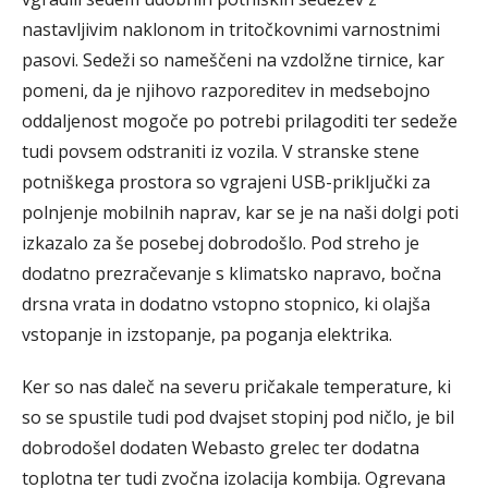
nastavljivim naklonom in tritočkovnimi varnostnimi
pasovi. Sedeži so nameščeni na vzdolžne tirnice, kar
pomeni, da je njihovo razporeditev in medsebojno
oddaljenost mogoče po potrebi prilagoditi ter sedeže
tudi povsem odstraniti iz vozila. V stranske stene
potniškega prostora so vgrajeni USB-priključki za
polnjenje mobilnih naprav, kar se je na naši dolgi poti
izkazalo za še posebej dobrodošlo. Pod streho je
dodatno prezračevanje s klimatsko napravo, bočna
drsna vrata in dodatno vstopno stopnico, ki olajša
vstopanje in izstopanje, pa poganja elektrika.
Ker so nas daleč na severu pričakale temperature, ki
so se spustile tudi pod dvajset stopinj pod ničlo, je bil
dobrodošel dodaten Webasto grelec ter dodatna
toplotna ter tudi zvočna izolacija kombija. Ogrevana