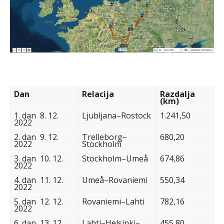
Dan
Relacija
Razdalja
(km)
1. dan 8. 12.
Ljubljana–Rostock
1.241,50
2022
2. dan 9. 12.
Trelleborg–
680,20
2022
Stockholm
3. dan 10. 12.
Stockholm–Umeå
674,86
2022
4. dan 11. 12.
Umeå–Rovaniemi
550,34
2022
5. dan 12. 12.
Rovaniemi–Lahti
782,16
2022
6. dan 13. 12.
Lahti–Helsinki–
455,80