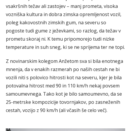
vsakršnih težav ali zastojev – manj prometa, visoka
vozniška kultura in dobra zimska opremljenost vozil,
poleg kakovostnih zimskih gum, na severu so
pogoste tudi gume z ježevkami, so razlog, da težav v
prometu skoraj ni. K temu pripomorejo tudi nizke
temperature in suh sneg, ki se ne sprijema ter ne topi.
Z novinarskim kolegom Anžetom sva si bila enotnega
mnenja, da v enakih razmerah po naših cestah ne bi
vozili niti s polovico hitrosti kot na severu, kjer je bila
potovalna hitrost med 90 in 110 km/h nekaj povsem
samoumevnega. Tako kot je bilo samoumevno, da se
25-metrske kompozicije tovornjakov, po zasneženih
cestah, vozijo z 90 km/h (ali včasih še celo več).