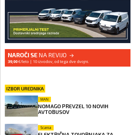
NAROČI SE
NA REVIJO
39,00
€/leto
| 10 izvodov, od tega dve dvojni.
IZBOR UREDNIKA
MAN
NOMAGO PREVZEL 10 NOVIH
AVTOBUSOV
Scania
ELEKTRIČNA TOVORNJAKA ZA