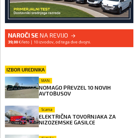
NAROČI SE
NA REVIJO
39,00
€/leto
| 10 izvodov, od tega dve dvojni.
IZBOR UREDNIKA
MAN
NOMAGO PREVZEL 10 NOVIH
AVTOBUSOV
Scania
ELEKTRIČNA TOVORNJAKA ZA
NIZOZEMSKE GASILCE