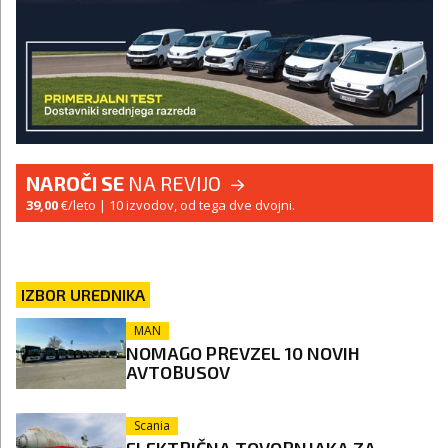
NAROČI SE
NA REVIJO
39,00
€/leto
| 10 izvodov, od tega dve dvojni.
IZBOR UREDNIKA
MAN
NOMAGO PREVZEL 10 NOVIH
AVTOBUSOV
Scania
ELEKTRIČNA TOVORNJAKA ZA