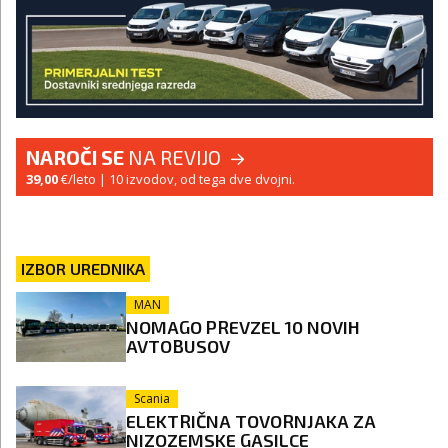
NAROČI SE
NA REVIJO
39,00
€/leto
| 10 izvodov, od tega dve dvojni.
IZBOR UREDNIKA
MAN
NOMAGO PREVZEL 10 NOVIH
AVTOBUSOV
Scania
ELEKTRIČNA TOVORNJAKA ZA
NIZOZEMSKE GASILCE