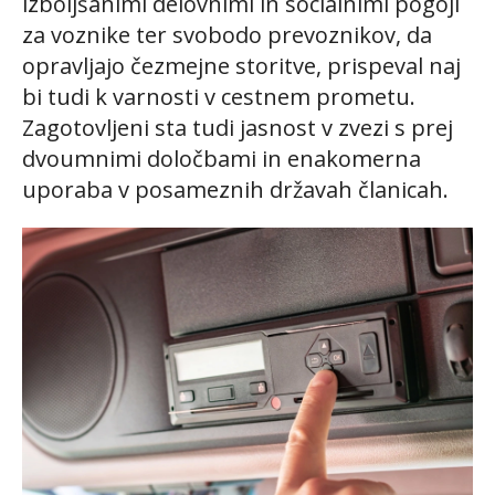
izboljšanimi delovnimi in socialnimi pogoji
za voznike ter svobodo prevoznikov, da
opravljajo čezmejne storitve, prispeval naj
bi tudi k varnosti v cestnem prometu.
Zagotovljeni sta tudi jasnost v zvezi s prej
dvoumnimi določbami in enakomerna
uporaba v posameznih državah članicah.