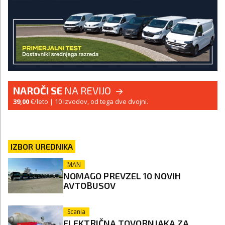
NAROČI SE
NA REVIJO
39,00
€/leto
| 10 izvodov, od tega dve dvojni.
IZBOR UREDNIKA
MAN
NOMAGO PREVZEL 10 NOVIH
AVTOBUSOV
Scania
ELEKTRIČNA TOVORNJAKA ZA