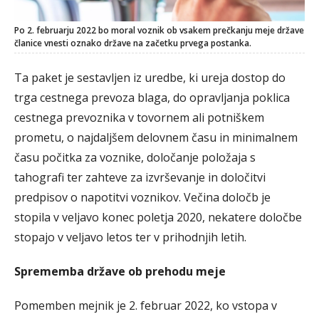
Po 2. februarju 2022 bo moral voznik ob vsakem prečkanju meje države
članice vnesti oznako države na začetku prvega postanka.
Ta paket je sestavljen iz uredbe, ki ureja dostop do
trga cestnega prevoza blaga, do opravljanja poklica
cestnega prevoznika v tovornem ali potniškem
prometu, o najdaljšem delovnem času in minimalnem
času počitka za voznike, določanje položaja s
tahografi ter zahteve za izvrševanje in določitvi
predpisov o napotitvi voznikov. Večina določb je
stopila v veljavo konec poletja 2020, nekatere določbe
stopajo v veljavo letos ter v prihodnjih letih.
Sprememba države ob prehodu meje
Pomemben mejnik je 2. februar 2022, ko vstopa v