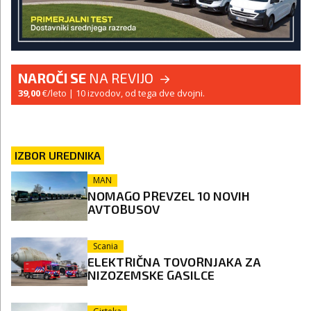
NAROČI SE
NA REVIJO
39,00
€/leto
| 10 izvodov, od tega dve dvojni.
IZBOR UREDNIKA
MAN
NOMAGO PREVZEL 10 NOVIH
AVTOBUSOV
Scania
ELEKTRIČNA TOVORNJAKA ZA
NIZOZEMSKE GASILCE