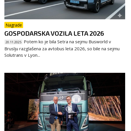
Nagrade
GOSPODARSKA VOZILA LETA 2026
Potem ko je bila Setra na sejmu Busworld v
20.11.2025
Bruslju razglašena za avtobus leta 2026, so bile na sejmu
Solutrans v Lyon...