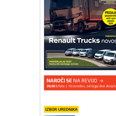
NAROČI SE
NA REVIJO
39,00
€/leto
| 10 izvodov, od tega dve dvojni
IZBOR UREDNIKA