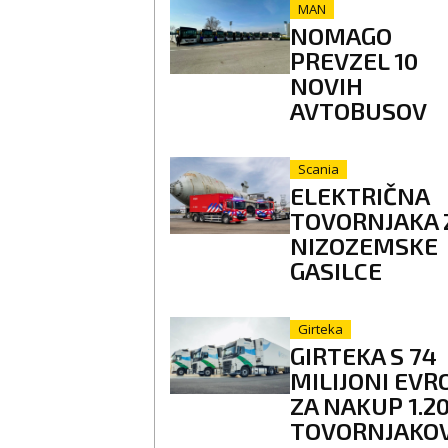
MAN
NOMAGO
PREVZEL 10
NOVIH
AVTOBUSOV
Scania
ELEKTRIČNA
TOVORNJAKA 
NIZOZEMSKE
GASILCE
Girteka
GIRTEKA S 74
MILIJONI EVR
ZA NAKUP 1.2
TOVORNJAKO