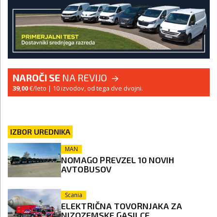
NAROČI SE
NA REVIJO
39,00
€/leto
| 10 izvodov, od tega dve dvojni.
IZBOR UREDNIKA
MAN
NOMAGO PREVZEL 10 NOVIH
AVTOBUSOV
Scania
ELEKTRIČNA TOVORNJAKA ZA
NIZOZEMSKE GASILCE