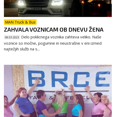
MAN Truck & Bus
ZAHVALA VOZNICAM OB DNEVU ŽENA
Delo poklicnega voznika zahteva veliko. Naše
08.03.2023
voznice so močne, pogumne in neustrašne v eni izmed
najtežjih služb na s...