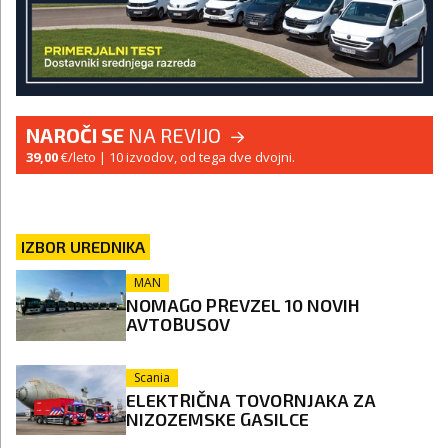
NAROČI SE
NA REVIJO
39,00
€/leto
| 10 izvodov, od tega dve dvojni.
IZBOR UREDNIKA
MAN
NOMAGO PREVZEL 10 NOVIH
AVTOBUSOV
Scania
ELEKTRIČNA TOVORNJAKA ZA
NIZOZEMSKE GASILCE