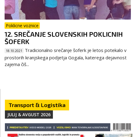
Poklicne voznice
12. SREČANJE SLOVENSKIH POKLICNIH
ŠOFERK
Tradicionalno srečanje šoferk je letos potekalo v
18.10.2021
prostorih kranjskega podjetja Gogala, katerega dejavnost
zajema čiš...
Transport & Logistika
JULIJ & AVGUST 2026