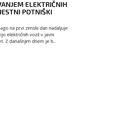
VANJEM ELEKTRIČNIH
MESTNI POTNIŠKI
go na prvi zimski dan nadaljuje
o električnih vozil v javni
t. Z današnjim dnem je b...