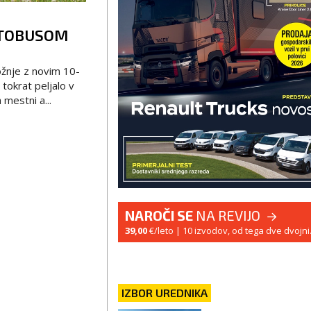
VTOBUSOM
ožnje z novim 10-
tokrat peljalo v
 mestni a...
NAROČI SE
NA REVIJO
39,00
€/leto
| 10 izvodov, od tega dve dvojni
IZBOR UREDNIKA