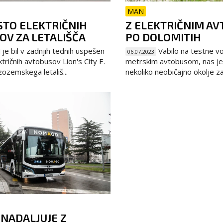
MAN
STO ELEKTRIČNIH
Z ELEKTRIČNIM A
OV ZA LETALIŠČA
PO DOLOMITIH
e bil v zadnjih tednih uspešen
Vabilo na testne v
06.07.2023
ktričnih avtobusov Lion's City E.
metrskim avtobusom, nas je 
zozemskega letališ...
nekoliko neobičajno okolje za
NADALJUJE Z