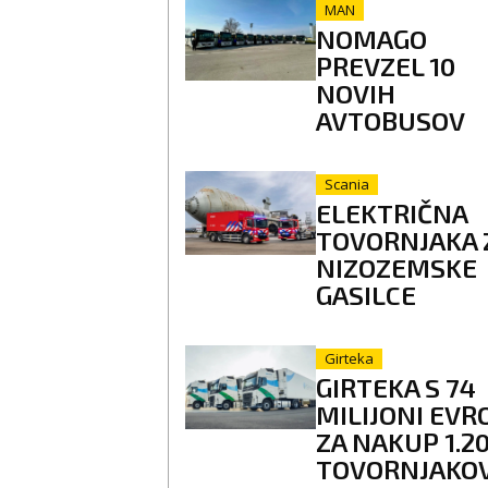
MAN
NOMAGO
PREVZEL 10
NOVIH
AVTOBUSOV
Scania
ELEKTRIČNA
TOVORNJAKA 
NIZOZEMSKE
GASILCE
Girteka
GIRTEKA S 74
MILIJONI EVR
ZA NAKUP 1.2
TOVORNJAKO