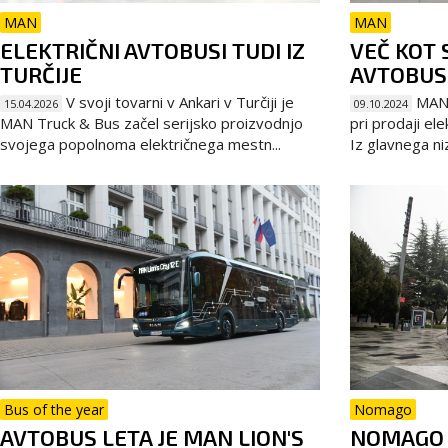
MAN
MAN
ELEKTRIČNI AVTOBUSI TUDI IZ
VEČ KOT 
TURČIJE
AVTOBUS
V svoji tovarni v Ankari v Turčiji je
MAN j
15.04.2026
09.10.2024
MAN Truck & Bus začel serijsko proizvodnjo
pri prodaji ele
svojega popolnoma električnega mestn...
Iz glavnega ni
Bus of the year
Nomago
AVTOBUS LETA JE MAN LION'S
NOMAGO 