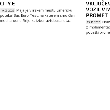
CITY E
VKLJUČE
VOZIL V 
Maja je v irskem mestu Limericku
19.09.2022
PROMET
potekal Bus Euro Test, na katerem smo člani
mednarodne žirije za izbor avtobusa leta...
Noma
23.12.2020
z implementacij
potniški prome