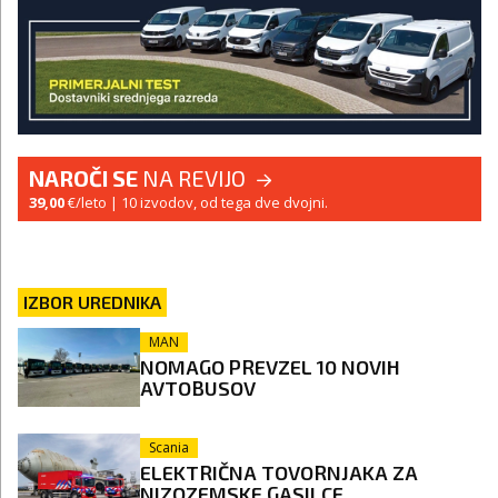
NAROČI SE
NA REVIJO
39,00
€/leto
| 10 izvodov, od tega dve dvojni.
IZBOR UREDNIKA
MAN
NOMAGO PREVZEL 10 NOVIH
AVTOBUSOV
Scania
ELEKTRIČNA TOVORNJAKA ZA
NIZOZEMSKE GASILCE