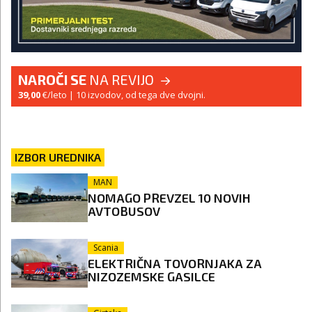
NAROČI SE
NA REVIJO
39,00
€/leto
| 10 izvodov, od tega dve dvojni.
IZBOR UREDNIKA
MAN
NOMAGO PREVZEL 10 NOVIH
AVTOBUSOV
Scania
ELEKTRIČNA TOVORNJAKA ZA
NIZOZEMSKE GASILCE