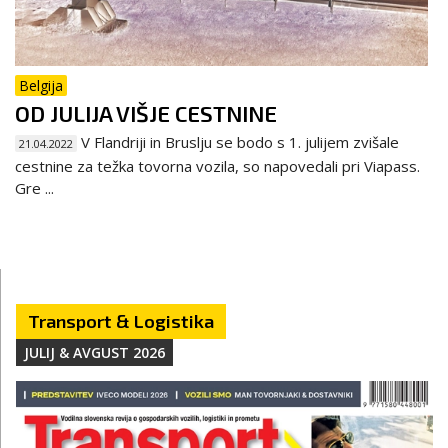
Belgija
OD JULIJA VIŠJE CESTNINE
V Flandriji in Bruslju se bodo s 1. julijem zvišale
21.04.2022
cestnine za težka tovorna vozila, so napovedali pri Viapass.
Gre ...
Transport & Logistika
JULIJ & AVGUST 2026