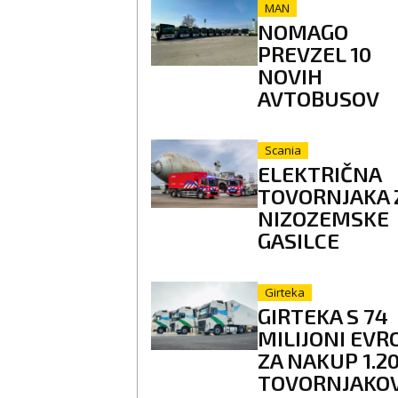
MAN
NOMAGO
PREVZEL 10
NOVIH
AVTOBUSOV
Scania
ELEKTRIČNA
TOVORNJAKA 
NIZOZEMSKE
GASILCE
Girteka
GIRTEKA S 74
MILIJONI EVR
ZA NAKUP 1.2
TOVORNJAKO