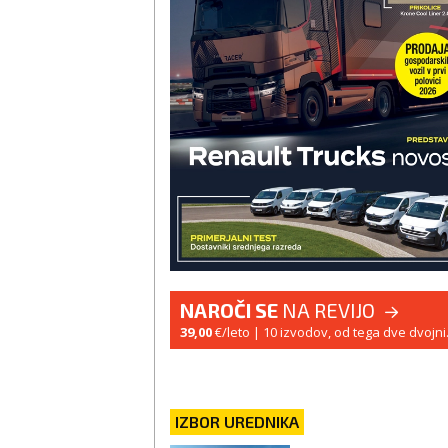
NAROČI SE
NA REVIJO
39,00
€/leto
| 10 izvodov, od tega dve dvojni
IZBOR UREDNIKA