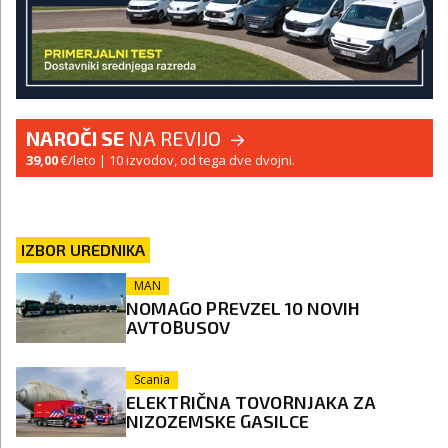
NAROČI SE
NA REVIJO
39,00
€/leto
| 10 izvodov, od tega dve dvojni.
IZBOR UREDNIKA
MAN
NOMAGO PREVZEL 10 NOVIH
AVTOBUSOV
Scania
ELEKTRIČNA TOVORNJAKA ZA
NIZOZEMSKE GASILCE