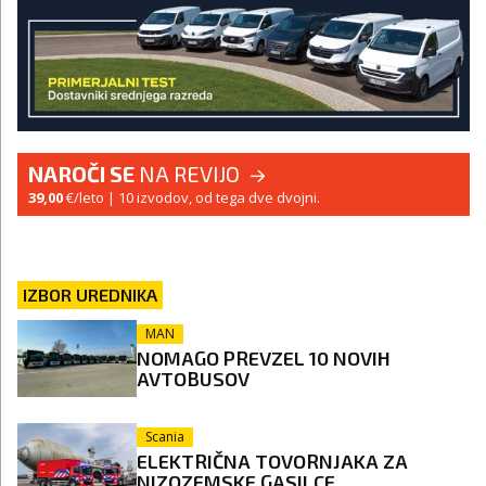
NAROČI SE
NA REVIJO
39,00
€/leto
| 10 izvodov, od tega dve dvojni.
IZBOR UREDNIKA
MAN
NOMAGO PREVZEL 10 NOVIH
AVTOBUSOV
Scania
ELEKTRIČNA TOVORNJAKA ZA
NIZOZEMSKE GASILCE