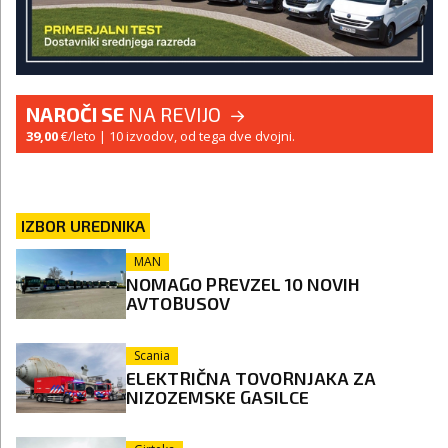
NAROČI SE
NA REVIJO
39,00
€/leto
| 10 izvodov, od tega dve dvojni.
IZBOR UREDNIKA
MAN
NOMAGO PREVZEL 10 NOVIH
AVTOBUSOV
Scania
ELEKTRIČNA TOVORNJAKA ZA
NIZOZEMSKE GASILCE